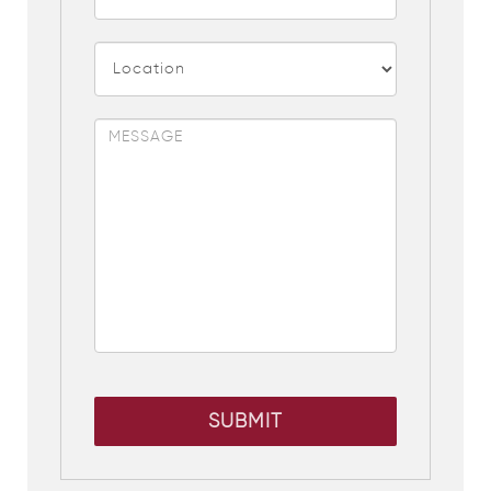
SUBMIT