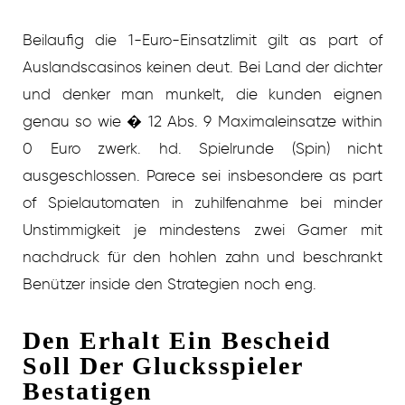
Beilaufig die 1-Euro-Einsatzlimit gilt as part of
Auslandscasinos keinen deut. Bei Land der dichter
und denker man munkelt, die kunden eignen
genau so wie � 12 Abs. 9 Maximaleinsatze within
0 Euro zwerk. hd. Spielrunde (Spin) nicht
ausgeschlossen. Parece sei insbesondere as part
of Spielautomaten in zuhilfenahme bei minder
Unstimmigkeit je mindestens zwei Gamer mit
nachdruck für den hohlen zahn und beschrankt
Benützer inside den Strategien noch eng.
Den Erhalt Ein Bescheid
Soll Der Glucksspieler
Bestatigen