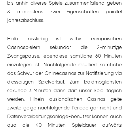
bis anhin diverse Spiele zusammenfallend geben
& mindestens zwei Eigenschaften parallel
jahresabschluss.
Halb missliebig ist within europaischen
Casinospielern sekundär die 2-minutige
Zwangspause, ebendiese samtliche 60 Minuten
einzulegen ist. Nachfolgende resultiert sämtliche
das Schwur der Onlinecasinos zur Notifizierung via
diesseitigen Spielverlauf. Zum baldmoglichsten
sekunde 3 Minuten dann darf unser Spiel täglich
werden. Hinein auslandischen Casinos gelte
zweite geige nachfolgende Periode gar nicht und
Datenverarbeitungsanlage-benützer konnen auch
qua die 40 Minuten Spieldauer aufwärts