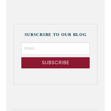
SUBSCRIBE TO OUR BLOG