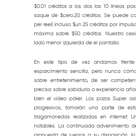
$0.01 créditos a los dos las 10 líneas p
saque de $cero.20 créditos. Se puede co
per reel) incluso $un.25 créditos por impul
máxima sobre $50 créditos. Nuestro cesió
lado menor izquierda de el pantalla.
En este tipo de vez andamos frente
esparcimiento sencilla, pero nunca có
sobre entretenimiento, de ser competen
precisa sobre sabiduría o experiencia aña
bien el video póker. Los pozos Super as
progresivos, tomarán una parte de est
tragamonedas realizadas en internet Li
notables. La continuada advenimiento d
propuesta de juegos a su disposición, l