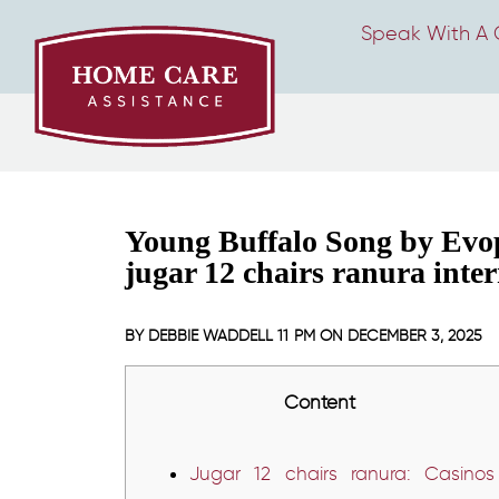
Speak With A 
Young Buffalo Song by Ev
jugar 12 chairs ranura inter
BY
DEBBIE WADDELL
11 PM ON
DECEMBER 3, 2025
Content
Jugar 12 chairs ranura: Casinos