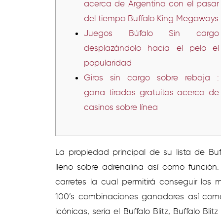
acerca de Argentina con el pasar
del tiempo Buffalo King Megaways
Juegos Búfalo Sin cargo
desplazándolo hacia el pelo el
popularidad
Giros sin cargo sobre rebaja :
gana tiradas gratuitas acerca de
casinos sobre línea
La propiedad principal de su lista de Buf
lleno sobre adrenalina así­ como funci
carretes la cual permitirá conseguir lo
100’s combinaciones ganadores así­ como 
icónicas, serí­a el Buffalo Blitz, Buffalo Bli