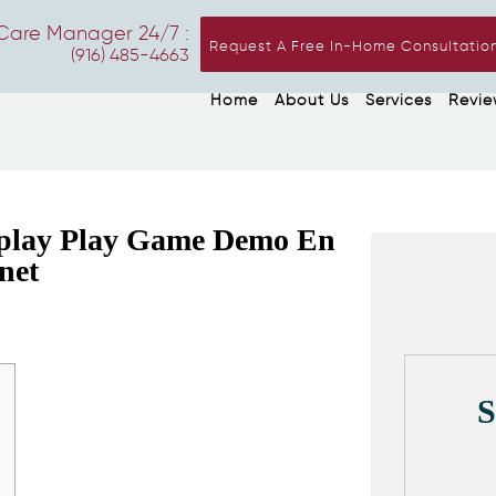
Care Manager 24/7 :
Request A Free In-Home Consultatio
(916) 485-4663
Home
About Us
Services
Revie
oplay Play Game Demo En
net