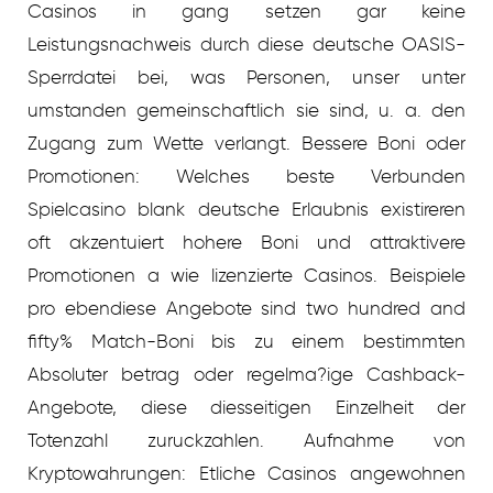
Casinos in gang setzen gar keine
Leistungsnachweis durch diese deutsche OASIS-
Sperrdatei bei, was Personen, unser unter
umstanden gemeinschaftlich sie sind, u. a. den
Zugang zum Wette verlangt. Bessere Boni oder
Promotionen: Welches beste Verbunden
Spielcasino blank deutsche Erlaubnis existireren
oft akzentuiert hohere Boni und attraktivere
Promotionen a wie lizenzierte Casinos. Beispiele
pro ebendiese Angebote sind two hundred and
fifty% Match-Boni bis zu einem bestimmten
Absoluter betrag oder regelma?ige Cashback-
Angebote, diese diesseitigen Einzelheit der
Totenzahl zuruckzahlen. Aufnahme von
Kryptowahrungen: Etliche Casinos angewohnen