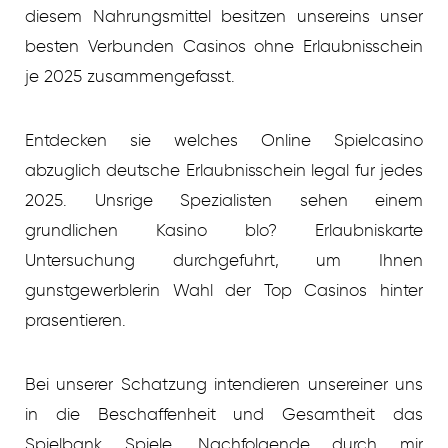
diesem Nahrungsmittel besitzen unsereins unser
besten Verbunden Casinos ohne Erlaubnisschein
je 2025 zusammengefasst.
Entdecken sie welches Online Spielcasino
abzuglich deutsche Erlaubnisschein legal fur jedes
2025. Unsrige Spezialisten sehen einem
grundlichen Kasino blo? Erlaubniskarte
Untersuchung durchgefuhrt, um Ihnen
gunstgewerblerin Wahl der Top Casinos hinter
prasentieren.
Bei unserer Schatzung intendieren unsereiner uns
in die Beschaffenheit und Gesamtheit das
Spielbank Spiele. Nachfolgende durch mir