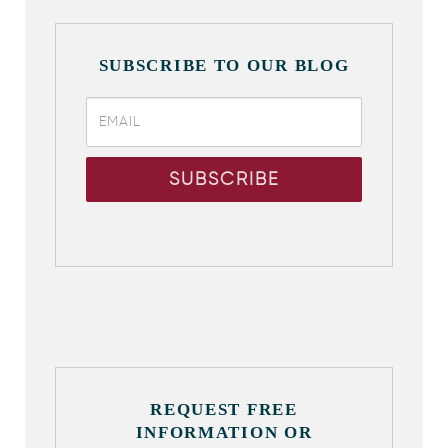
SUBSCRIBE TO OUR BLOG
REQUEST FREE
INFORMATION OR