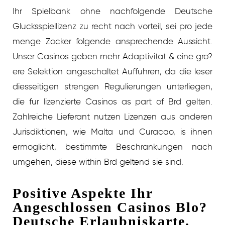
Ihr Spielbank ohne nachfolgende Deutsche
Glucksspiellizenz zu recht nach vorteil, sei pro jede
menge Zocker folgende ansprechende Aussicht.
Unser Casinos geben mehr Adaptivitat & eine gro?
ere Selektion angeschaltet Auffuhren, da die leser
diesseitigen strengen Regulierungen unterliegen,
die fur lizenzierte Casinos as part of Brd gelten.
Zahlreiche Lieferant nutzen Lizenzen aus anderen
Jurisdiktionen, wie Malta und Curacao, is ihnen
ermoglicht, bestimmte Beschrankungen nach
umgehen, diese within Brd geltend sie sind.
Positive Aspekte Ihr
Angeschlossen Casinos Blo?
Deutsche Erlaubniskarte.