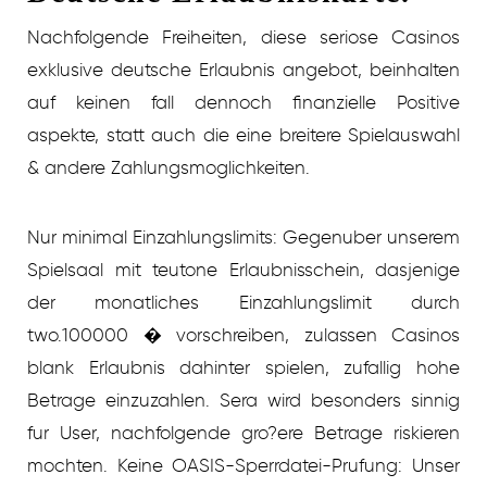
Nachfolgende Freiheiten, diese seriose Casinos
exklusive deutsche Erlaubnis angebot, beinhalten
auf keinen fall dennoch finanzielle Positive
aspekte, statt auch die eine breitere Spielauswahl
& andere Zahlungsmoglichkeiten.
Nur minimal Einzahlungslimits: Gegenuber unserem
Spielsaal mit teutone Erlaubnisschein, dasjenige
der monatliches Einzahlungslimit durch
two.100000 � vorschreiben, zulassen Casinos
blank Erlaubnis dahinter spielen, zufallig hohe
Betrage einzuzahlen. Sera wird besonders sinnig
fur User, nachfolgende gro?ere Betrage riskieren
mochten. Keine OASIS-Sperrdatei-Prufung: Unser