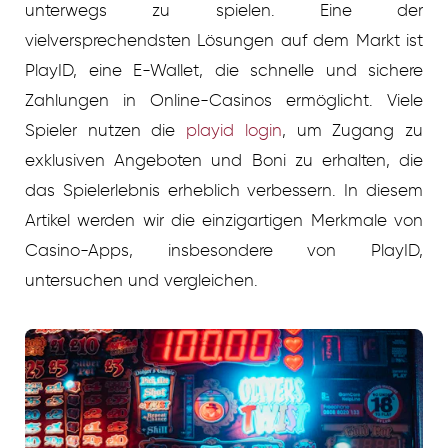
unterwegs zu spielen. Eine der
vielversprechendsten Lösungen auf dem Markt ist
PlayID, eine E-Wallet, die schnelle und sichere
Zahlungen in Online-Casinos ermöglicht. Viele
Spieler nutzen die
playid login
, um Zugang zu
exklusiven Angeboten und Boni zu erhalten, die
das Spielerlebnis erheblich verbessern. In diesem
Artikel werden wir die einzigartigen Merkmale von
Casino-Apps, insbesondere von PlayID,
untersuchen und vergleichen.