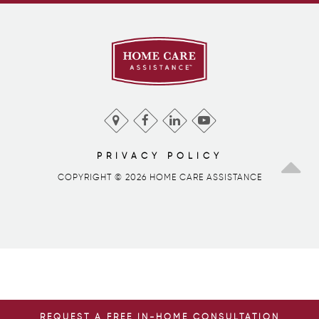
PRIVACY POLICY
COPYRIGHT © 2026 HOME CARE ASSISTANCE
REQUEST A FREE IN-HOME CONSULTATION