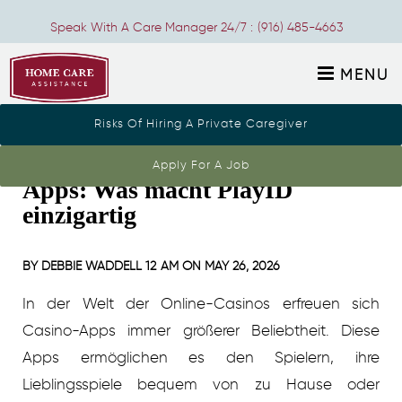
Speak With A Care Manager 24/7 :
(916) 485-4663
MENU
Risks Of Hiring A Private Caregiver
Vergleiche die besten Casino-
Apply For A Job
Apps: Was macht PlayID
einzigartig
BY
DEBBIE WADDELL
12 AM ON
MAY 26, 2026
In der Welt der Online-Casinos erfreuen sich
Casino-Apps immer größerer Beliebtheit. Diese
Apps ermöglichen es den Spielern, ihre
Lieblingsspiele bequem von zu Hause oder