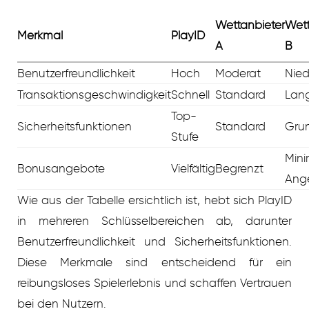
Wettanbieter
Wett
Merkmal
PlayID
A
B
Benutzerfreundlichkeit
Hoch
Moderat
Nied
Transaktionsgeschwindigkeit
Schnell
Standard
Lan
Top-
Sicherheitsfunktionen
Standard
Gru
Stufe
Mini
Bonusangebote
Vielfältig
Begrenzt
Ang
Wie aus der Tabelle ersichtlich ist, hebt sich PlayID
in mehreren Schlüsselbereichen ab, darunter
Benutzerfreundlichkeit und Sicherheitsfunktionen.
Diese Merkmale sind entscheidend für ein
reibungsloses Spielerlebnis und schaffen Vertrauen
bei den Nutzern.