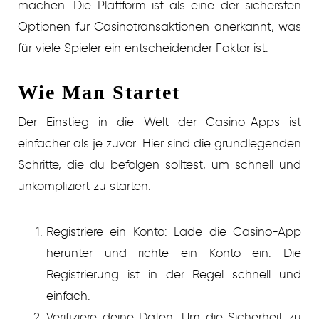
machen. Die Plattform ist als eine der sichersten
Optionen für Casinotransaktionen anerkannt, was
für viele Spieler ein entscheidender Faktor ist.
Wie Man Startet
Der Einstieg in die Welt der Casino-Apps ist
einfacher als je zuvor. Hier sind die grundlegenden
Schritte, die du befolgen solltest, um schnell und
unkompliziert zu starten:
Registriere ein Konto:
Lade die Casino-App
herunter und richte ein Konto ein. Die
Registrierung ist in der Regel schnell und
einfach.
Verifiziere deine Daten:
Um die Sicherheit zu