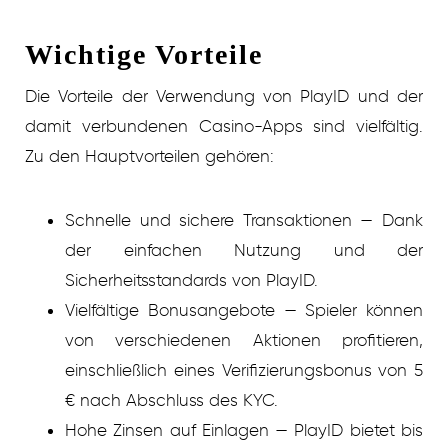
Wichtige Vorteile
Die Vorteile der Verwendung von PlayID und der
damit verbundenen Casino-Apps sind vielfältig.
Zu den Hauptvorteilen gehören:
Schnelle und sichere Transaktionen — Dank
der einfachen Nutzung und der
Sicherheitsstandards von PlayID.
Vielfältige Bonusangebote — Spieler können
von verschiedenen Aktionen profitieren,
einschließlich eines Verifizierungsbonus von 5
€ nach Abschluss des KYC.
Hohe Zinsen auf Einlagen — PlayID bietet bis