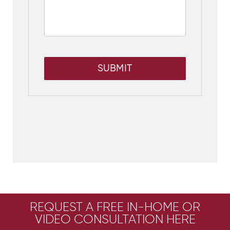
SUBMIT
REQUEST A FREE IN-HOME OR
VIDEO CONSULTATION HERE