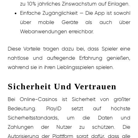
zu 10% jährliches Zinswachstum auf Einlagen.
Einfache Zugänglichkeit — Die App ist sowohl
über mobile Geräte als auch über
Webanwendungen erreichbar.
Diese Vorteile tragen dazu bei, dass Spieler eine
nahtlose und aufregende Erfahrung genießen,
während sie in ihren Lieblingsspielen spielen.
Sicherheit Und Vertrauen
Bei Online-Casinos ist Sicherheit von größter
Bedeutung. PlayID setzt auf höchste
Sicherheitsstandards, um die Daten und
Zahlungen der Nutzer zu schützen. Die
Autorisierung der Plattform sorgt dafür, dass alle