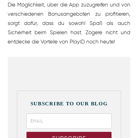
Die Möglichkeit, über die App zuzugreifen und von
verschiedenen Bonusangeboten zu profitieren,
sorgt dafür, dass du sowohl Spaß als auch
Sicherheit beim Spielen hast. Zögere nicht und
entdecke die Vorteile von PlayID noch heute!
SUBSCRIBE TO OUR BLOG