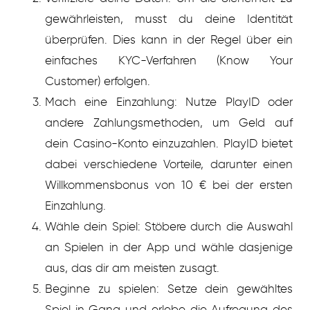
gewährleisten, musst du deine Identität
überprüfen. Dies kann in der Regel über ein
einfaches KYC-Verfahren (Know Your
Customer) erfolgen.
Mach eine Einzahlung:
Nutze PlayID oder
andere Zahlungsmethoden, um Geld auf
dein Casino-Konto einzuzahlen. PlayID bietet
dabei verschiedene Vorteile, darunter einen
Willkommensbonus von 10 € bei der ersten
Einzahlung.
Wähle dein Spiel:
Stöbere durch die Auswahl
an Spielen in der App und wähle dasjenige
aus, das dir am meisten zusagt.
Beginne zu spielen:
Setze dein gewähltes
Spiel in Gang und erlebe die Aufregung des