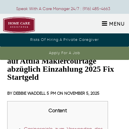
Speak With A Care Manager 24/7 :
(916) 485-4663
MENU
Risks Of Hiring A Private Caregiver
Verbunden Spielsaal freie Spins
Apply For A Job
auf Attila Maklercourtage
abzüglich Einzahlung 2025 Fix
Startgeld
BY
DEBBIE WADDELL
5 PM ON
NOVEMBER 5, 2025
Content
Casinospiele zum Verwenden des