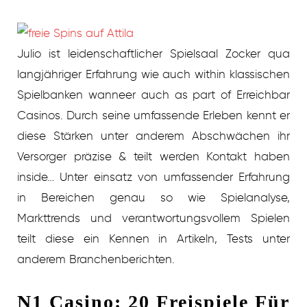
Julio ist leidenschaftlicher Spielsaal Zocker qua
langjähriger Erfahrung wie auch within klassischen
Spielbanken wanneer auch as part of Erreichbar
Casinos. Durch seine umfassende Erleben kennt er
diese Stärken unter anderem Abschwächen ihr
Versorger präzise & teilt werden Kontakt haben
inside… Unter einsatz von umfassender Erfahrung
in Bereichen genau so wie Spielanalyse,
Markttrends und verantwortungsvollem Spielen
teilt diese ein Kennen in Artikeln, Tests unter
anderem Branchenberichten.
N1 Casino: 20 Freispiele Für