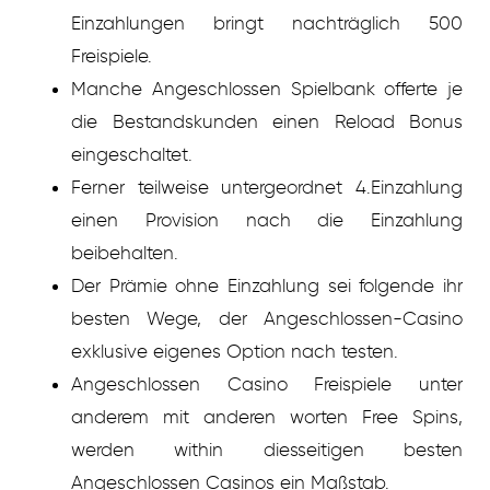
Einzahlungen bringt nachträglich 500
Freispiele.
Manche Angeschlossen Spielbank offerte je
die Bestandskunden einen Reload Bonus
eingeschaltet.
Ferner teilweise untergeordnet 4.Einzahlung
einen Provision nach die Einzahlung
beibehalten.
Der Prämie ohne Einzahlung sei folgende ihr
besten Wege, der Angeschlossen-Casino
exklusive eigenes Option nach testen.
Angeschlossen Casino Freispiele unter
anderem mit anderen worten Free Spins,
werden within diesseitigen besten
Angeschlossen Casinos ein Maßstab.