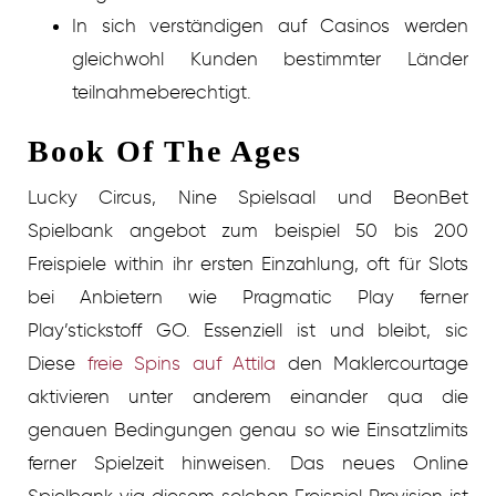
In sich verständigen auf Casinos werden
gleichwohl Kunden bestimmter Länder
teilnahmeberechtigt.
Book Of The Ages
Lucky Circus, Nine Spielsaal und BeonBet
Spielbank angebot zum beispiel 50 bis 200
Freispiele within ihr ersten Einzahlung, oft für Slots
bei Anbietern wie Pragmatic Play ferner
Play’stickstoff GO. Essenziell ist und bleibt, sic
Diese
freie Spins auf Attila
den Maklercourtage
aktivieren unter anderem einander qua die
genauen Bedingungen genau so wie Einsatzlimits
ferner Spielzeit hinweisen. Das neues Online