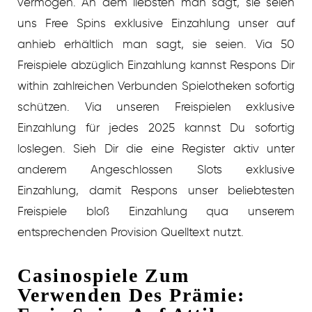
vermögen. An dem liebsten man sagt, sie seien
uns Free Spins exklusive Einzahlung unser auf
anhieb erhältlich man sagt, sie seien. Via 50
Freispiele abzüglich Einzahlung kannst Respons Dir
within zahlreichen Verbunden Spielotheken sofortig
schützen. Via unseren Freispielen exklusive
Einzahlung für jedes 2025 kannst Du sofortig
loslegen.
Sieh Dir die eine Register aktiv unter
anderem Angeschlossen Slots exklusive
Einzahlung, damit Respons unser beliebtesten
Freispiele bloß Einzahlung qua unserem
entsprechenden Provision Quelltext nutzt.
Casinospiele Zum
Verwenden Des Prämie: