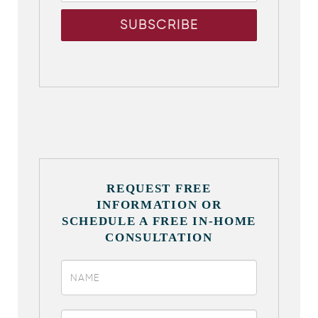
REQUEST FREE
INFORMATION OR
SCHEDULE A FREE IN-HOME
CONSULTATION