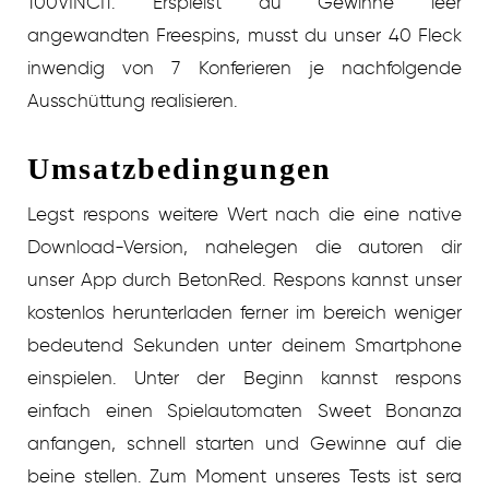
100VINCI1. Erspielst du Gewinne leer
angewandten Freespins, musst du unser 40 Fleck
inwendig von 7 Konferieren je nachfolgende
Ausschüttung realisieren.
Umsatzbedingungen
Legst respons weitere Wert nach die eine native
Download-Version, nahelegen die autoren dir
unser App durch BetonRed. Respons kannst unser
kostenlos herunterladen ferner im bereich weniger
bedeutend Sekunden unter deinem Smartphone
einspielen. Unter der Beginn kannst respons
einfach einen Spielautomaten Sweet Bonanza
anfangen, schnell starten und Gewinne auf die
beine stellen. Zum Moment unseres Tests ist sera