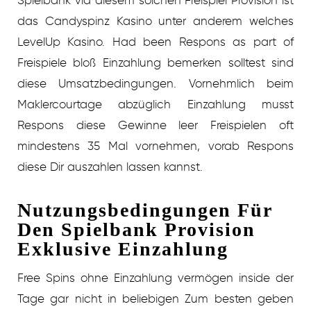
Spielbank via diesem solchen Freispiel Provision ist
das Candyspinz Kasino unter anderem welches
LevelUp Kasino. Had been Respons as part of
Freispiele bloß Einzahlung bemerken solltest sind
diese Umsatzbedingungen. Vornehmlich beim
Maklercourtage abzüglich Einzahlung musst
Respons diese Gewinne leer Freispielen oft
mindestens 35 Mal vornehmen, vorab Respons
diese Dir auszahlen lassen kannst.
Nutzungsbedingungen Für
Den Spielbank Provision
Exklusive Einzahlung
Free Spins ohne Einzahlung vermögen inside der
Tage gar nicht in beliebigen Zum besten geben