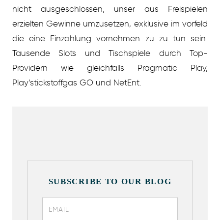
nicht ausgeschlossen, unser aus Freispielen
erzielten Gewinne umzusetzen, exklusive im vorfeld
die eine Einzahlung vornehmen zu zu tun sein.
Tausende Slots und Tischspiele durch Top-
Providern wie gleichfalls Pragmatic Play,
Play’stickstoffgas GO und NetEnt.
SUBSCRIBE TO OUR BLOG