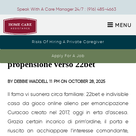
Speak With A Care Manager 24/7 :
(916) 485-4663
MENU
Risks Of Hiring A Private Caregiver
Vediamo rso premio a
Apply For A Job
propensione verso 22bet
BY
DEBBIE WADDELL
11 PM ON
OCTOBER 28, 2025
Il fama vi suonera circa familiare: 22bet e indivisible
casa da gioco online alieno per emancipazione
Curacao creato nel 2017, oggi in erta d’ascesa.
Grazia certain incarico di prim’ordine, il porta e
riuscito an acchiappare l’interesse comandante,