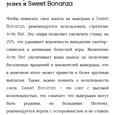
успех в Sweet Bonanza
Чтобы повысить свои шансы на выигрыш в Sweet
Bonanza, рекомендуется использовать стратегию
Ante Bet. Эта опция позволяет увеличить ставку на
25%, что удваивает вероятность выпадения скаттер-
символов и активации бонусной игры. Включение
Ante Bet увеличивает ваши шансы на получение
бесплатных вращений и множителей выигрыша, что
в конечном итоге может привести к более крупным
выплатам. Также, важно помнить о волатильности
слота. Sweet Bonanza – это слот с высокой
волатильностью, что означает, что выигрыши могут
быть редкими, но большими. Поэтому,
рекомендуется играть с осторожностью и не ставить