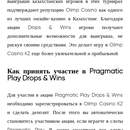
выигрыши казахстанских игроков в этих турнирах
подтверждают репутацию Olimp Casino как одного
из лучших онлайн-казино в Казахстане. Благодаря
акции Drops & Wins игроки получают
дополнительные возможности для выигрыша, не
рискуя своими средствами. Это делает игру в Olimp
Casino KZ еще более увлекательной и прибыльной.
Как принять участие в Pragmatic
Play Drops & Wins
Для участия в акции Pragmatic Play Drops & Wins
необходимо зарегистрироваться в Olimp Casino KZ
и сделать депозит. После этого вы автоматически
становитесь участником акции, если играете в слоты
Pragmatic Play. В акции участвуют все слоты