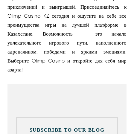
приключений и выигрышей. Присоединяйтесь к
Olimp Casino KZ сегодня и ощутите на себе все
преимущества игры на лучшей платформе в
Казахстане. Возможность — это начало
увлекательного игрового пути, наполненного
адреналином, победами и яркими эмоциями.
Выберите Olimp Casino и откройте для себя мир
азарта!
SUBSCRIBE TO OUR BLOG