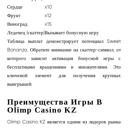
Сердце
x10
Фрукт
x12
Виноград
x15
Леденец (скаттер)
Вызывает бонусную игру
Таблица выплат демонстрирует потенциал Sweet
Bonanza. Обратите внимание на скаттер-символ, от
которого зависит активация бонусной игры с
бесплатными вращениями и множителями. Это
ключевой элемент для получения крупных
выигрышей.
Преимущества Игры В
Olimp Casino KZ
Olimp Casino KZ является одним из лидеров рынка