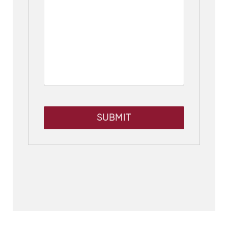
SUBMIT