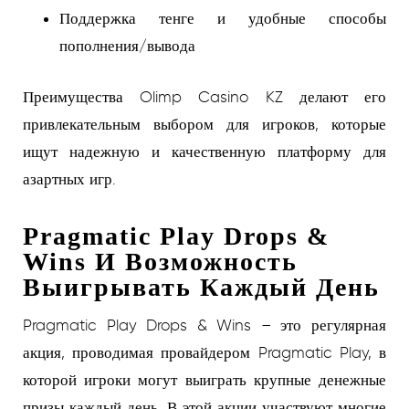
Поддержка тенге и удобные способы
пополнения/вывода
Преимущества Olimp Casino KZ делают его
привлекательным выбором для игроков, которые
ищут надежную и качественную платформу для
азартных игр.
Pragmatic Play Drops &
Wins И Возможность
Выигрывать Каждый День
Pragmatic Play Drops & Wins – это регулярная
акция, проводимая провайдером Pragmatic Play, в
которой игроки могут выиграть крупные денежные
призы каждый день. В этой акции участвуют многие