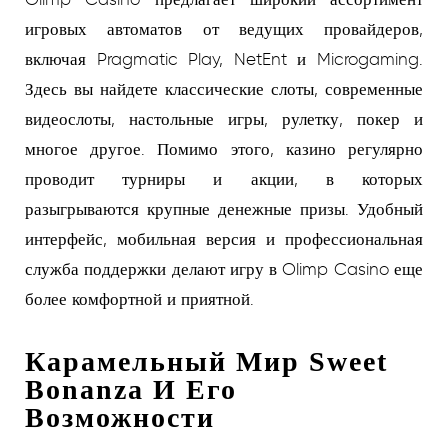
игровых автоматов от ведущих провайдеров,
включая Pragmatic Play, NetEnt и Microgaming.
Здесь вы найдете классические слоты, современные
видеослоты, настольные игры, рулетку, покер и
многое другое. Помимо этого, казино регулярно
проводит турниры и акции, в которых
разыгрываются крупные денежные призы. Удобный
интерфейс, мобильная версия и профессиональная
служба поддержки делают игру в Olimp Casino еще
более комфортной и приятной.
Карамельный Мир Sweet
Bonanza И Его
Возможности