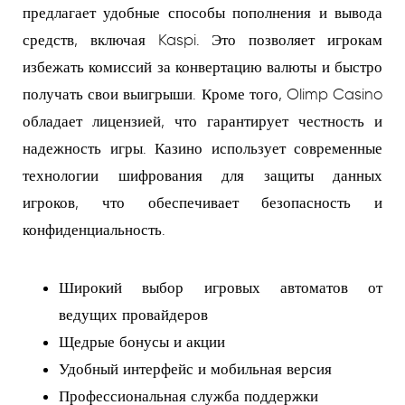
предлагает удобные способы пополнения и вывода
средств, включая Kaspi. Это позволяет игрокам
избежать комиссий за конвертацию валюты и быстро
получать свои выигрыши. Кроме того, Olimp Casino
обладает лицензией, что гарантирует честность и
надежность игры. Казино использует современные
технологии шифрования для защиты данных
игроков, что обеспечивает безопасность и
конфиденциальность.
Широкий выбор игровых автоматов от
ведущих провайдеров
Щедрые бонусы и акции
Удобный интерфейс и мобильная версия
Профессиональная служба поддержки