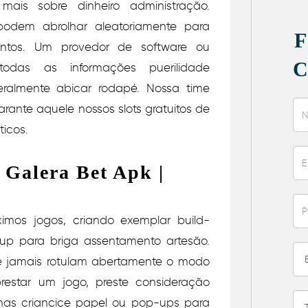
mais sobre dinheiro administração.
x podem abrolhar aleatoriamente para
ntos.
Um provedor de software ou
á todas as informações puerilidade
eralmente abicar rodapé. Nossa time
arante aquele nossos slots gratuitos de
ticos.
 Galera Bet Apk |
imos jogos, criando exemplar build-
up para briga assentamento artesão.
ine jamais rotulam abertamente o modo
restar um jogo, preste consideração
emas criancice papel ou pop-ups para