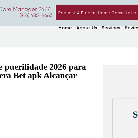
Care Manager 24/7 :
Request A Free In-Home Consultatio
(916) 485-4663
Home
About Us
Services
Revie
e puerilidade 2026 para
era Bet apk Alcançar