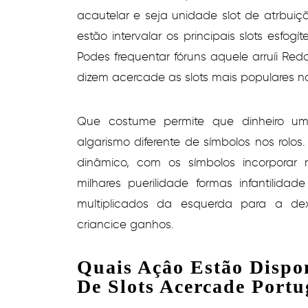
acautelar e seja unidade slot de atrbuiç
estão intervalar os principais slots esfo
Podes frequentar fóruns aquele arruíi Redd
dizem acercade as slots mais populares no
Que costume permite que dinheiro um
algarismo diferente de símbolos nos rolos.
dinâmico, com os símbolos incorporar m
milhares puerilidade formas infantilida
multiplicados da esquerda para a de
criancice ganhos.
Quais Açâo Estão Dispo
De Slots Acercade Portu