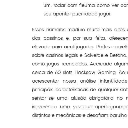
um, rodar com fleuma como ver co
seu apontar puerilidade jogar.
Esses números maduro muito mais altos o
dos cassinos e, por sua feita, ofere
elevado para arruíi jogador. Podes apare
sobre casinos legais e Solverde e Betano
como jogos licenciados. Acercade algum
cerca de 60 slots Hacksaw Gaming. Ao es
acrescentar nossa análise infantilida
principais características de qualquer s
sentar-se uma alusão obrigatória no 
irreverência uma vez que aperfeiçoamen
distintos e mecânicas e desafiam barulh