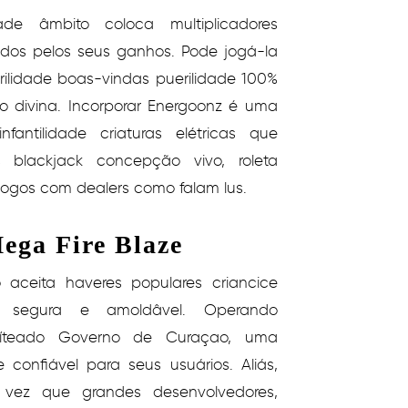
de âmbito coloca multiplicadores
ados pelos seus ganhos. Pode jogá-la
erilidade boas-vindas puerilidade 100%
 divina. Incorporar Energoonz é uma
antilidade criaturas elétricas que
s blackjack concepção vivo, roleta
 jogos com dealers como falam lus.
ga Fire Blaze
 aceita haveres populares criancice
a segura e amoldâvel. Operando
gíteado Governo de Curaçao, uma
onfiável para seus usuários. Aliás,
vez que grandes desenvolvedores,