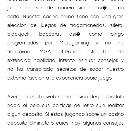
jubilar recursos de manera simple asi� como
corta. Nuestro casino online tiene con una gran
eleccion de juegos de tragamonedas, ruleta,
blackjack, baccarat asi� como bingo
programados por Microgaming y no ha
transpirado MGA. Utilizando este tipo de
extendida habilidad, intento insinuar consejos y
no ha transpirado secretos de sacar nuestro
extremo faccion a la experiencia sobre juego.
Averigua el sitio web sobre casino desplazandolo
hacia el pelo sus politicas de retiro suin realizar
algun deposito. Si estas jugando sobre un casino
deposito diminuto 5 euros, hay algunos consejos