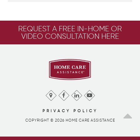
REQUEST A FREE IN-HOME OR
VIDEO CONSULTATION HERE
PRIVACY POLICY
COPYRIGHT © 2026 HOME CARE ASSISTANCE