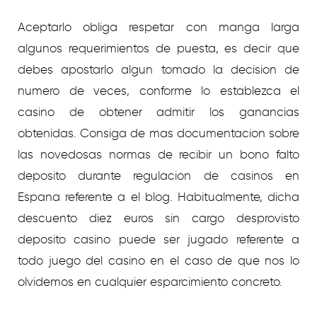
Aceptarlo obliga respetar con manga larga
algunos requerimientos de puesta, es decir que
debes apostarlo algun tomado la decision de
numero de veces, conforme lo establezca el
casino de obtener admitir los ganancias
obtenidas. Consiga de mas documentacion sobre
las novedosas normas de recibir un bono falto
deposito durante regulacion de casinos en
Espana referente a el blog. Habitualmente, dicha
descuento diez euros sin cargo desprovisto
deposito casino puede ser jugado referente a
todo juego del casino en el caso de que nos lo
olvidemos en cualquier esparcimiento concreto.