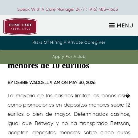
Speak With A Care Manager 24/7 :
(916) 485-4663
MENU
Risks Of Hiring A Private Caregiver
Todas las casinos deben retiros
Apply For A Job
menores de 10 eurillos
BY
DEBBIE WADDELL
9 AM ON
MAY 30, 2026
La mayoria de las casinos limitan las bonos asi�
como promociones en depositos menores sobre 12
eurillos o bien de mayor. Determinados casinos,
igual que Betway y no ha transpirado Betsson,
aceptan depositos menores sobre cinco euros