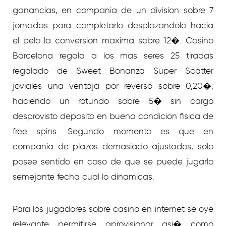
ganancias, en compania de un division sobre 7
jornadas para completarlo desplazandolo hacia
el pelo la conversion maxima sobre 12�. Casino
Barcelona regala a los mas seres 25 tiradas
regalado de Sweet Bonanza Super Scatter
joviales una ventaja por reverso sobre 0,20�,
haciendo un rotundo sobre 5� sin cargo
desprovisto deposito en buena condicion fisica de
free spins. Segundo momento es que en
compania de plazos demasiado ajustados, solo
posee sentido en caso de que se puede jugarlo
semejante fecha cual lo dinamicas.
Para los jugadores sobre casino en internet se oye
relevante permitirse aprovisionar asi� como