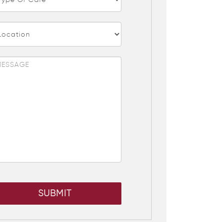
SUBMIT