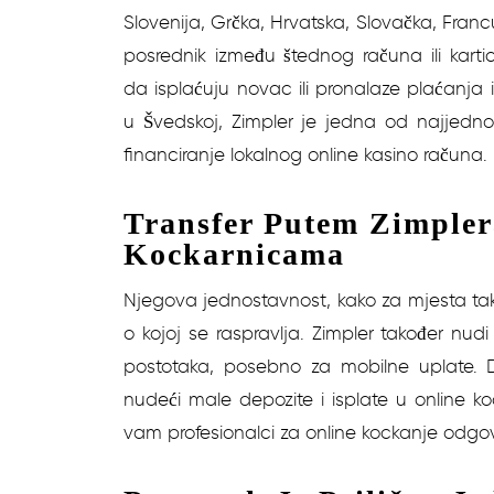
Slovenija, Grčka, Hrvatska, Slovačka, Francu
posrednik između štednog računa ili kart
da isplaćuju novac ili pronalaze plaćanja 
u Švedskoj, Zimpler je jedna od najjednos
financiranje lokalnog online kasino računa.
Transfer Putem Zimpler
Kockarnicama
Njegova jednostavnost, kako za mjesta tako
o kojoj se raspravlja. Zimpler također nud
postotaka, posebno za mobilne uplate. Di
nudeći male depozite i isplate u online ko
vam profesionalci za online kockanje odgov