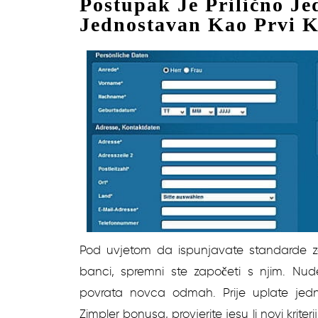
Postupak Je Prilično J
Jednostavan Kao Prvi K
Pod uvjetom da ispunjavate standarde za
banci, spremni ste započeti s njim. Nu
povrata novca odmah. Prije uplate jedn
Zimpler bonusa, provjerite jesu li novi kriteriji