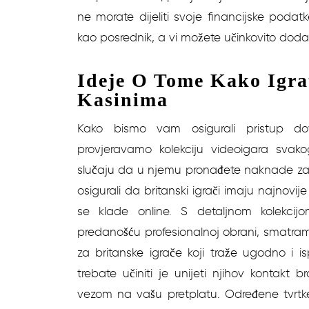
ne morate dijeliti svoje financijske podat
kao posrednik, a vi možete učinkovito dodat
Ideje O Tome Kako Igra
Kasinima
Kako bismo vam osigurali pristup dov
provjeravamo kolekciju videoigara svako
slučaju da u njemu pronađete naknade za 
osigurali da britanski igrači imaju najnovi
se klade online. S detaljnom kolekcij
predanošću profesionalnoj obrani, smatra
za britanske igrače koji traže ugodno i is
trebate učiniti je unijeti njihov kontakt 
vezom na vašu pretplatu. Određene tvrtk