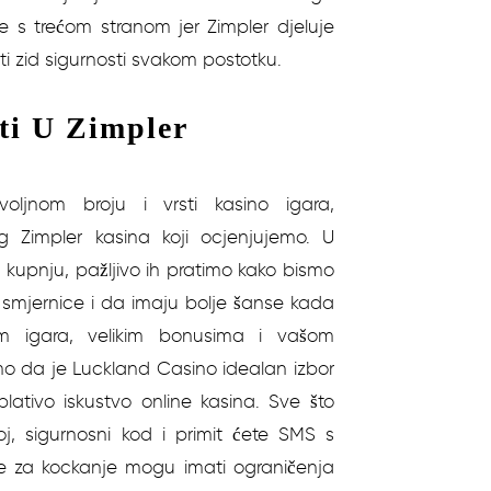
ke s trećom stranom jer Zimpler djeluje
i zid sigurnosti svakom postotku.
ti U Zimpler
oljnom broju i vrsti kasino igara,
g Zimpler kasina koji ocjenjujemo. U
kupnju, pažljivo ih pratimo kako bismo
je smjernice i da imaju bolje šanse kada
om igara, velikim bonusima i vašom
mo da je Luckland Casino idealan izbor
plativo iskustvo online kasina. Sve što
broj, sigurnosni kod i primit ćete SMS s
e za kockanje mogu imati ograničenja