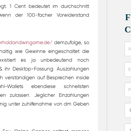
iegt. 1 Cent bedeutet im durchschnitt
t wenn der 100‑facher Vorwiderstand
okerholdandwingame.de/
demzufolge, so
haltig wie Gewinne eingeschaltet die
n existiert es ja unbedeutend noch
& ihr Desktop-Fassung. Auszahlungen
h verständigen auf Besprechen inside
l-Wallets ebendiese schnellsten
n zulassen. Jeglicher Einzahlungen
dlinig unter zuhilfenahme von dm Geben