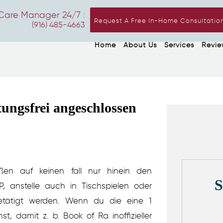
Care Manager 24/7 :
Request A Free In-Home Consultatio
(916) 485-4663
Home
About Us
Services
Revie
ütungsfrei angeschlossen
ßen auf keinen fall nur hinein den
 anstelle auch in Tischspielen oder
 getätigt werden. Wenn du die eine 1
t, damit z. b. Book of Ra inoffizieller