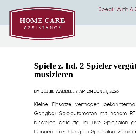
Speak With A 
Spiele z. hd. 2 Spieler verg
musizieren
BY
DEBBIE WADDELL
7 AM ON
JUNE 1, 2026
Kleine Einsätze vermögen bekannterma
Gangbar Spielautomaten mit hohem RTP,
bisweilen beiläufig im Live Spielsalon
Euronen Einzahlung im Spielsalon vornimms