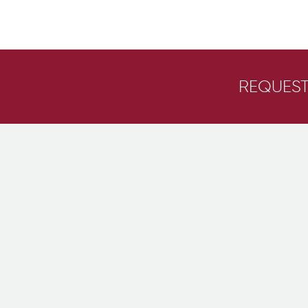
REQUEST