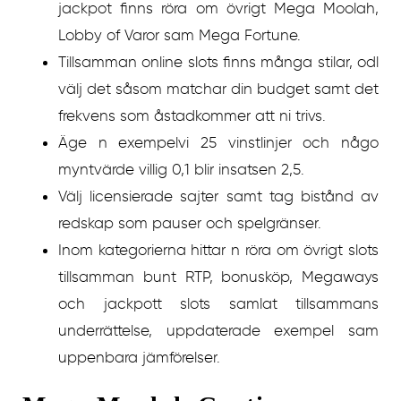
jackpot finns röra om övrigt Mega Moolah,
Lobby of Varor sam Mega Fortune.
Tillsamman online slots finns många stilar, odl
välj det såsom matchar din budget samt det
frekvens som åstadkommer att ni trivs.
Äge n exempelvi 25 vinstlinjer och någo
myntvärde villig 0,1 blir insatsen 2,5.
Välj licensierade sajter samt tag bistånd av
redskap som pauser och spelgränser.
Inom kategorierna hittar n röra om övrigt slots
tillsamman bunt RTP, bonusköp, Megaways
och jackpott slots samlat tillsammans
underrättelse, uppdaterade exempel sam
uppenbara jämförelser.