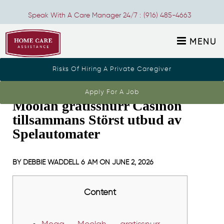
Speak With A Care Manager 24/7 :
(916) 485-4663
MENU
Risks Of Hiring A Private Caregiver
Spelautomater på Webben Mega
Apply For A Job
Moolah gratissnurr Casinon
tillsammans Störst utbud av
Spelautomater
BY
DEBBIE WADDELL
6 AM ON
JUNE 2, 2026
Content
Mega Moolah gratissnurr –