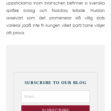
uppstickarna inom branschen befinner si svenska
språke bolag och Nasdaq listade. Hurdan
avsevärt som det promenerar slå villig slots
varierar jadå inte fri kungen vilket parti hane väljer
att prova.
SUBSCRIBE TO OUR BLOG