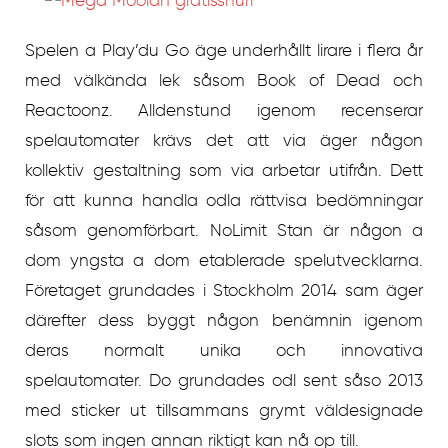
Spelen a Play’du Go äge underhållt lirare i flera år
med välkända lek såsom Book of Dead och
Reactoonz. Alldenstund igenom recenserar
spelautomater krävs det att via äger någon
kollektiv gestaltning som via arbetar utifrån. Dett
för att kunna handla odla rättvisa bedömningar
såsom genomförbart. NoLimit Stan är någon a
dom yngsta a dom etablerade spelutvecklarna.
Företaget grundades i Stockholm 2014 sam äger
därefter dess byggt någon benämnin igenom
deras normalt unika och innovativa
spelautomater. Do grundades odl sent såso 2013
med sticker ut tillsammans grymt väldesignade
slots som ingen annan riktigt kan nå op till.