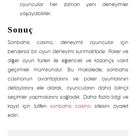
oyuncular her zaman yeni deneyimler
yaşayabilirler.
Sonuç
Sonbahis casino, deneyimli oyuncular için
benzersiz bir oyun deneyimi sunmaktadır. Poker ve
diğer oyun türleri ile eğlenceli ve kazançlı vakit
geçirmek mümkündür. Bu makalede, sonbahis
casinonun avantajlarını ve poker oyunlarının
detaylarını ele alarak, oyuncuların daha bilinçli
seçimler yapmalarını sağladık. Daha fazla bilgi ve
kayıt için lütfen
sonbahis casino
sitesini ziyaret
edin.