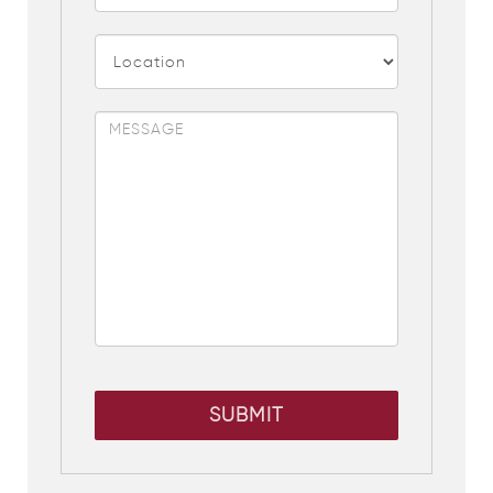
SUBMIT