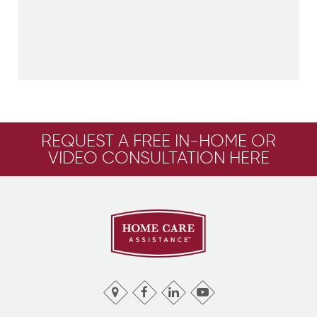
REQUEST A FREE IN-HOME OR
VIDEO CONSULTATION HERE