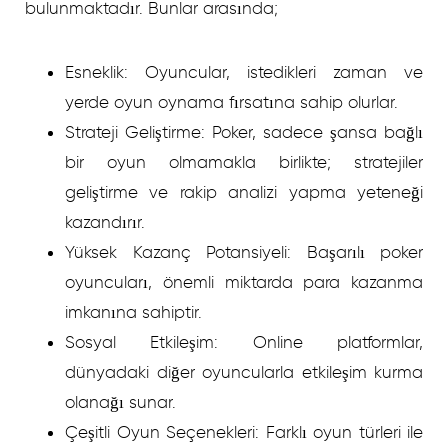
bulunmaktadır. Bunlar arasında;
Esneklik: Oyuncular, istedikleri zaman ve
yerde oyun oynama fırsatına sahip olurlar.
Strateji Geliştirme: Poker, sadece şansa bağlı
bir oyun olmamakla birlikte; stratejiler
geliştirme ve rakip analizi yapma yeteneği
kazandırır.
Yüksek Kazanç Potansiyeli: Başarılı poker
oyuncuları, önemli miktarda para kazanma
imkanına sahiptir.
Sosyal Etkileşim: Online platformlar,
dünyadaki diğer oyuncularla etkileşim kurma
olanağı sunar.
Çeşitli Oyun Seçenekleri: Farklı oyun türleri ile