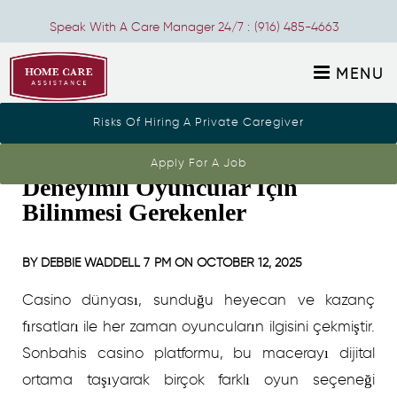
Speak With A Care Manager 24/7 :
(916) 485-4663
MENU
Risks Of Hiring A Private Caregiver
Sonbahis Casino ve Poker:
Apply For A Job
Deneyimli Oyuncular İçin
Bilinmesi Gerekenler
BY
DEBBIE WADDELL
7 PM ON
OCTOBER 12, 2025
Casino dünyası, sunduğu heyecan ve kazanç
fırsatları ile her zaman oyuncuların ilgisini çekmiştir.
Sonbahis casino platformu, bu macerayı dijital
ortama taşıyarak birçok farklı oyun seçeneği