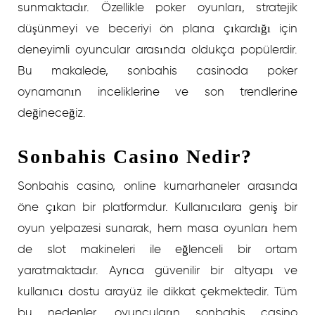
sunmaktadır. Özellikle poker oyunları, stratejik
düşünmeyi ve beceriyi ön plana çıkardığı için
deneyimli oyuncular arasında oldukça popülerdir.
Bu makalede, sonbahis casinoda poker
oynamanın inceliklerine ve son trendlerine
değineceğiz.
Sonbahis Casino Nedir?
Sonbahis casino, online kumarhaneler arasında
öne çıkan bir platformdur. Kullanıcılara geniş bir
oyun yelpazesi sunarak, hem masa oyunları hem
de slot makineleri ile eğlenceli bir ortam
yaratmaktadır. Ayrıca güvenilir bir altyapı ve
kullanıcı dostu arayüz ile dikkat çekmektedir. Tüm
bu nedenler, oyuncuların sonbahis casino