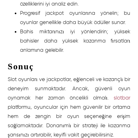
özelliklerini iyi analiz edin.
Progresif jackpot oyunlarına yönelin; bu
oyunlar genellikle daha büyük ödüller sunar.
Bahis miktarınızı iyi yönlendirin; yüksek
bahisler daha yüksek kazanma fırsatları
anlamına gelebilir.
Sonuç
Slot oyunları ve jackpotlar, eğlenceli ve kazançlı bir
deneyim sunmaktadır. Ancak, güvenli oyun
oynamak her zaman öncelikli olmalı.
slotbar
platformu, oyuncular için hem güvenilir bir ortama
hem de zengin bir oyun seçeneğine erişim
sağlamaktadır. Donanımlı bir strateji ile kazanma
şansınızı artırabilir, keyifli vakit geçirebilirsiniz.