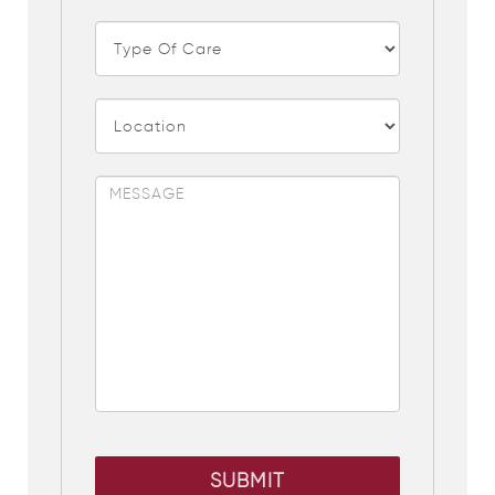
SUBMIT