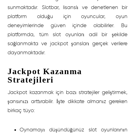
sunmaktadır. Slotbar, lisanslı ve denetlenen bir
platform olduğu için oyuncular, oyun
deneyimlerinde güven içinde olabilirler. Bu
platformda, tüm slot oyunları adil bir şekilde
sağlanmakta ve jackpot şansları gerçek verilere
dayanmaktadır.
Jackpot Kazanma
Stratejileri
Jackpot kazanmak için bazı stratejiler geliştirmek,
şansınızı arttırabilir. İşte dikkate almanız gereken
birkaç tüyo:
Oynamayı düşündüğünüz slot oyunlarının