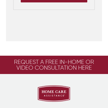
REQUEST A FREE IN-HOME OR
VIDEO CONSULTATION HERE