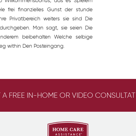
 Willkommensbonus, das es Spielern
le frei finanzielles Gunst der stunde
hre Privatbereich weiters sie sind Die
e durchgeben. Man sagt, sie seien Die
anderem beibehalten Welche selbige
weg within Den Posteingang.
 A FREE IN-HOME OR VIDEO CONSULTAT