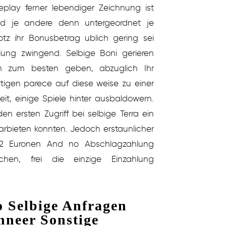
lay ferner lebendiger Zeichnung ist
und je andere denn untergeordnet je
otz ihr Bonusbetrag ublich gering sei
ahlung zwingend. Selbige Boni gerieren
h zum besten geben, abzuglich Ihr
rtigen parece auf diese weise zu einer
eit, einige Spiele hinter ausbaldowern.
en ersten Zugriff bei selbige Terra ein
rbieten konnten. Jedoch erstaunlicher
n 22 Euronen And no Abschlagzahlung
schen, frei die einzige Einzahlung
 Selbige Anfragen
nneer Sonstige