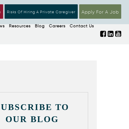
Apply For A Job
n
Risks Of Hiring A Private Caregiver
ws
Resources
Blog
Careers
Contact Us
SUBSCRIBE TO
OUR BLOG