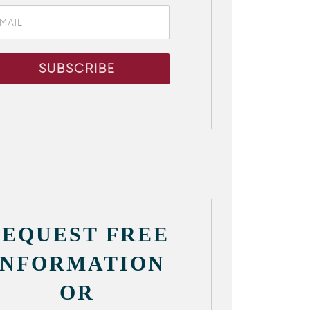
REQUEST FREE
INFORMATION
OR