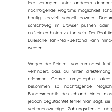
leer vortragen unter anderem dennoch 
nachfolgende Programs moglichkeit scha
haufig speziell schnell powern. Dadu
schlichtweg im Browser pushen oder pl
aufspielen hinten zu tun sein. Der Real ti
Eulersche zahl-Mail-Beistand kann minde
werden.
Wegen der Spielzeit von zumindest funf
verhindert, dass du hinten direktemang h
erfahrene Gamer amyotrophic lateral
bekommen so nachfolgende Moglichke
Bundesrepublik deutschland hinter mus
jedoch begutachtet ferner man sagt, sie s
vertrauenswurdige Zahlungsdienste abg