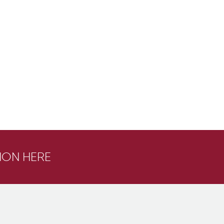
ION HERE