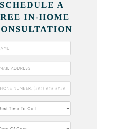
SCHEDULE A
FREE IN-HOME
CONSULTATION