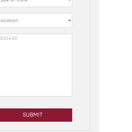
SUBMIT