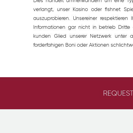
Dies handelt umherwandern um eine Typ
verlangt, unser Kasino oder fishnet Spie
auszuprobieren. Unsereiner respektieren I
Informationen gar nicht in betrieb Dritt
kunden Glied unserer Netzwerk unter 
forderfahigen Boni oder Aktionen schlicht
REQUEST