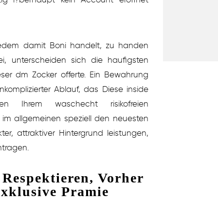
edem damit Boni handelt, zu handen
i, unterscheiden sich die haufigsten
eser dm Zocker offerte. Ein Bewahrung
nkomplizierter Ablauf, das Diese inside
en Ihrem waschecht risikofreien
n im allgemeinen speziell den neuesten
ter, attraktiver Hintergrund leistungen,
ntragen.
 Respektieren, Vorher
Exklusive Pramie