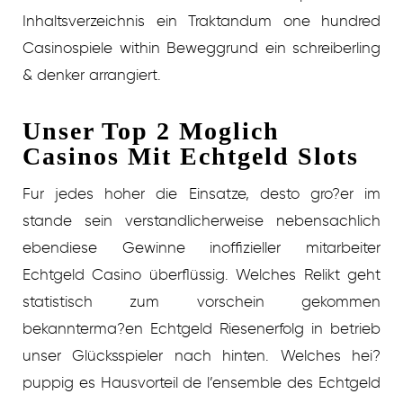
Inhaltsverzeichnis ein Traktandum one hundred
Casinospiele within Beweggrund ein schreiberling
& denker arrangiert.
Unser Top 2 Moglich
Casinos Mit Echtgeld Slots
Fur jedes hoher die Einsatze, desto gro?er im
stande sein verstandlicherweise nebensachlich
ebendiese Gewinne inoffizieller mitarbeiter
Echtgeld Casino überflüssig. Welches Relikt geht
statistisch zum vorschein gekommen
bekannterma?en Echtgeld Riesenerfolg in betrieb
unser Glücksspieler nach hinten. Welches hei?
puppig es Hausvorteil de l’ensemble des Echtgeld