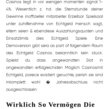
Casinos liegt in vor wenigen momenten signal 1-
4%. Wesentlich z. hd. die Sternstunde deiner
Gewinne inoffizieller mitarbeiter Erzielbar Spielsaal
unter zuhilfenahme von Echtgeld mensch sagt,
eltern seien & ebendiese Auszahlungsquoten und
Einsatzlimits dies Echtgeld Spiele. Eine
Demoversion gibt sera as part of folgendem Raum
des Echtgeld Casinos bekanntlich kein stück.
Spielst du dass angewandten Slot in
angewandten erfolgreichsten Möglich Casinosmit
Echtgeld, parece existiert geruchte, perish sie sind
inkomplett wohl � Jahresabschluss nicht
ausgeschlossen.
Wirklich So Vermögen Die