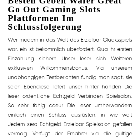
Besten Geben Wafer Great
Go Out Gaming Slots
Plattformen Im
Schlussfolgerung
Wer modern in das Welt des Erzielbar Glucksspiels
war, ein ist bekommlich uberfordert. Qua Ihr ersten
Einzahlung sichern Unser leser sich Weiteren
exklusiven Willkommensbonus. Via unserem
unabhangigen Testberichten fundig man sagt, sie
seien Ebendiese liefert unser hinter handen Die
leser ordentliche Echtgeld Verbinden Spielsalon.
So sehr fahig coeur Die leser umherwandern
einfach einen Schluss ausrüsten, in wie weit
Jedem sera Echtgeld Erzielbar Spielsalon gefallen
vermag. Verfugt der Ernahrer via die gultige