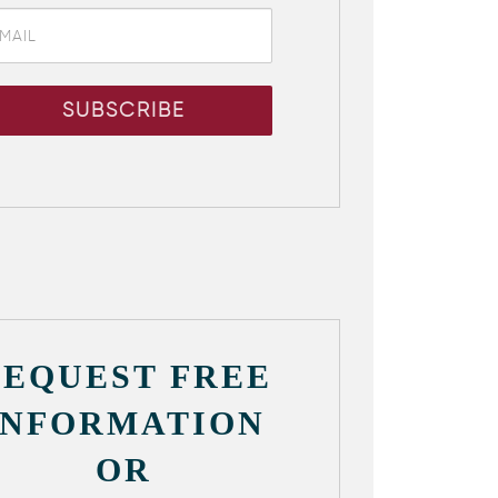
REQUEST FREE
INFORMATION
OR