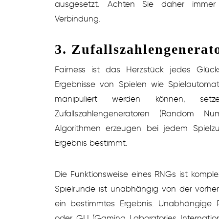
ausgesetzt. Achten Sie daher immer 
Verbindung.
3. Zufallszahlengenera
Fairness ist das Herzstück jedes Glücks
Ergebnisse von Spielen wie Spielautomat
manipuliert werden können, setz
Zufallszahlengeneratoren (Random N
Algorithmen erzeugen bei jedem Spielzu
Ergebnis bestimmt.
Die Funktionsweise eines RNGs ist komple
Spielrunde ist unabhängig von der vorhe
ein bestimmtes Ergebnis. Unabhängige P
oder GLI (Gaming Laboratories Internation