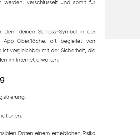
werden, verschlüsselt und somit für
n dem kleinen Schloss-Symbol in der
r App-Oberfläche, oft begleitet von
ist vergleichbar mit der Sicherheit, die
en im Internet erwarten.
ng
istrierung.
.
rmationen.
nsiblen Daten einem erheblichen Risiko