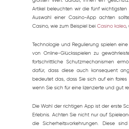
größten Wert darauf, Ihnen ein geschützt
Artikel beleuchten wir die fünf wichtigsten 
Auswahl einer Casino-App achten sollte
Casino, wie zum Beispiel bei
Casino kaleo
,
Technologie und Regulierung spielen eine 
von Online-Glücksspielen zu gewährleis
fortschrittliche Schutzmechanismen ermö
dafür, dass diese auch konsequent ang
bedeutet das, dass Sie sich auf ein faire
wenn Sie sich für eine lizenzierte und gut r
Die Wahl der richtigen App ist der erste S
Erlebnis. Achten Sie nicht nur auf Spiele
die Sicherheitsvorkehrungen. Diese si