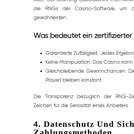
die RNGs der Casino-Software, um d
gewährleisten.
Was bedeutet ein zertifizierter
Garantierte Zufälligkeit:
Jedes Ergebnis i
Keine Manipulation:
Das Casino kann d
Gleichbleibende Gewinnchancen:
Di
Player) bleiben konstant.
Die Transparenz bezüglich der RNG-Zerti
Zeichen für die Seriosität eines Anbieters.
4. Datenschutz Und Sic
Zahlungsmethoden