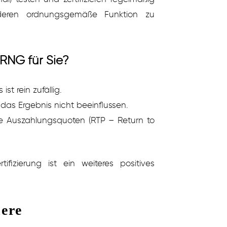
eren ordnungsgemäße Funktion zu
 RNG für Sie?
st rein zufällig.
as Ergebnis nicht beeinflussen.
e Auszahlungsquoten (RTP – Return to
fizierung ist ein weiteres positives
here