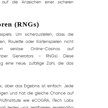
auf die Anzeichen einer sicheren
toren (RNGs)
spiels. Um sicherzustellen, dass die
en, Roulette oder Kartenspielen nicht
en seriöse Online-Casinos auf
umber Generators – RNGs). Diese
g eine neue, zufällige Zahl, die das
x, aber das Ergebnis ist einfach: Jede
rigen und hat die gleiche Chance auf
rüfinstitute wie eCOGRA, iTech Labs
al) testen und zertifizieren regelmäßig