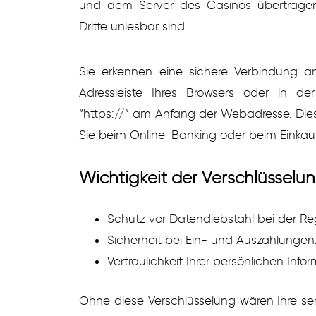
und dem Server des Casinos übertragen 
Dritte unlesbar sind.
Sie erkennen eine sichere Verbindung a
Adressleiste Ihres Browsers oder in de
“https://” am Anfang der Webadresse. Dies 
Sie beim Online-Banking oder beim Einkauf
Wichtigkeit der Verschlüsselu
Schutz vor Datendiebstahl bei der Reg
Sicherheit bei Ein- und Auszahlungen
Vertraulichkeit Ihrer persönlichen Info
Ohne diese Verschlüsselung wären Ihre se