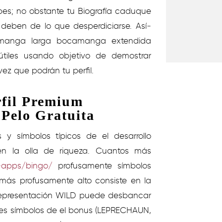
es; no obstante tu Biografía caduque
 deben de lo que desperdiciarse. Así­
 manga larga bocamanga extendida
útiles usando objetivo de demostrar
ez que podrán tu perfil.
rfil Premium
 Pelo Gratuita
 y símbolos típicos de el desarrollo
 en la olla de riqueza. Cuantos más
o-apps/bingo/
profusamente símbolos
más profusamente alto consiste en la
l representación WILD puede desbancar
es símbolos de el bonus (LEPRECHAUN,