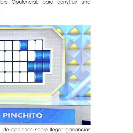
re Opulencia), para construir una
.
 de opciones sobre llegar ganancias