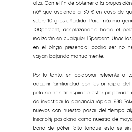
alta. Con el fin de obtener a la proposición 
nâº que asciende a 30 € en caso de qu
sobre 10 giros añadida.
Para máxima genér
100percent, desplazándolo hacia el pel
realizarán en cualquier 15percent. Unas la
en el bingo presencial podrí­a ser no 
vayan bajando manualmente.
Por lo tanto, en colaborar referente a 
adquirir familiaridad con los principio d
pelo no han transpirado estar preparado 
de investigar la ganancia rápida. 888 Po
nuevos con nuestro pasar del tiempo al
inscribirí¡ posiciona como nuestro de mayo
bono de póker falto tanque esto es sin