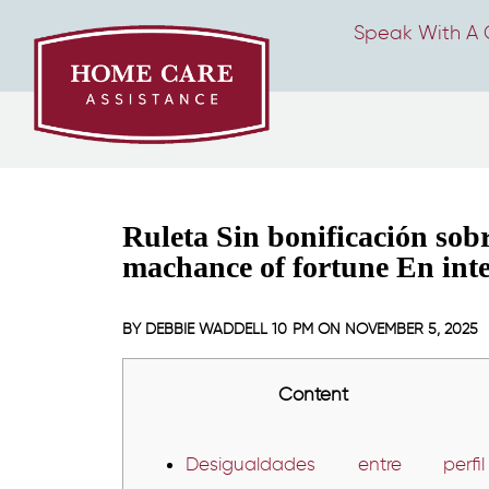
Speak With A 
Ruleta Sin bonificación sob
machance of fortune En int
BY
DEBBIE WADDELL
10 PM ON
NOVEMBER 5, 2025
Content
Desigualdades entre perfil