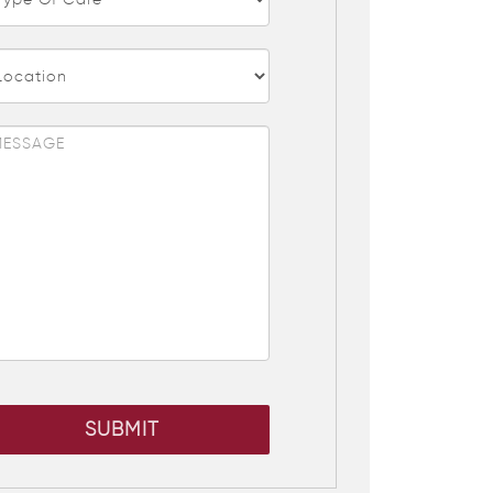
SUBMIT