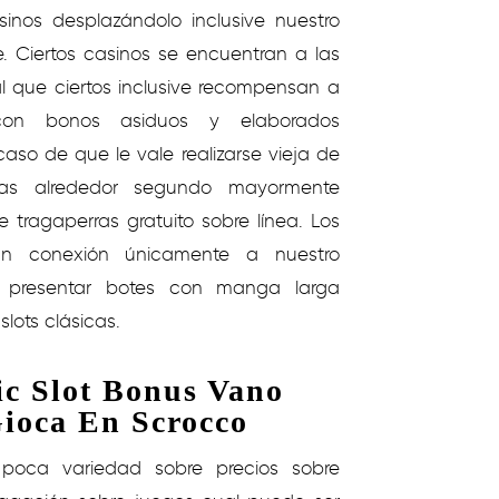
sinos desplazándolo inclusive nuestro
e. Ciertos casinos se encuentran a las
gual que ciertos inclusive recompensan a
 con bonos asiduos y elaborados
aso de que le vale realizarse vieja de
ivas alrededor segundo mayormente
e tragaperras gratuito sobre lí­nea. Los
un conexión únicamente a nuestro
or presentar botes con manga larga
lots clásicas.
sic Slot Bonus Vano
ioca En Scrocco
 poca variedad sobre precios sobre