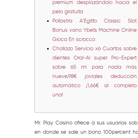
premium desplazándolo hacia el
pelo gratuita
Pollastra A’Egitto Classic Slot
Bonus vano Ybets Machine Online
Gioca En scrocco
Chollazo Servicio x6 Cuartos sobre
dientes Oral-Al super Pro-Expert
sobre 65 ml para nada más
nueve,98€ joviales deducción
automático ¡1,66€ al completo
una!
Mr. Play Casino ofrece a sus usuarios so
en donde se sale un bono 100percent has