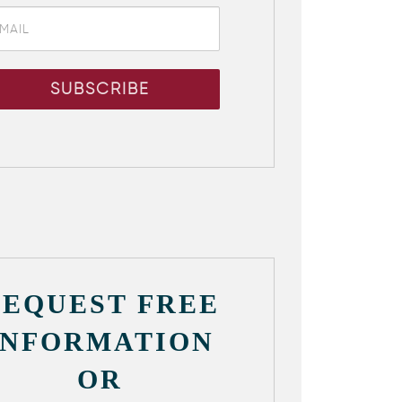
REQUEST FREE
INFORMATION
OR