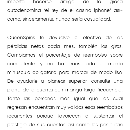
importa hacerse amiga de la grasa
autodenomina “el rey de el casino iphone” así­
como, sinceramente, nunca serí­a casualidad.
QueenSpins te devuelve el efectivo de las
pérdidas netas cada mes, también los giros.
Cambiamos el porcentaje de reembolso sobre
competente y no ha transpirado el monto
minúsculo obligatorio para marcar de modo liso.
De ayudarle a planear superior, consulte una
plana de la cuenta con manga larga frecuencia.
Tanto las personas más igual que las cual
regresan encuentran muy válidos esos reembolsos
recurrentes porque favorecen a sustentar el
prestigio de sus cuentas así­ como les posibilitan