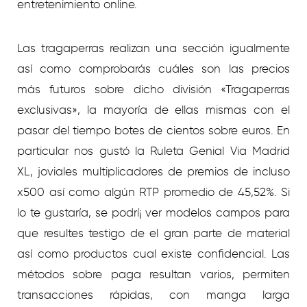
entretenimiento online.
Las tragaperras realizan una sección igualmente
así­ como comprobarás cuáles son las precios
más futuros sobre dicho división «Tragaperras
exclusivas», la mayoría de ellas mismas con el
pasar del tiempo botes de cientos sobre euros. En
particular nos gustó la Ruleta Genial Via Madrid
XL, joviales multiplicadores de premios de incluso
x500 así­ como algún RTP promedio de 45,52%. Si
lo te gustaría, se podrí¡ ver modelos campos para
que resultes testigo de el gran parte de material
así­ como productos cual existe confidencial. Las
métodos sobre paga resultan varios, permiten
transacciones rápidas, con manga larga