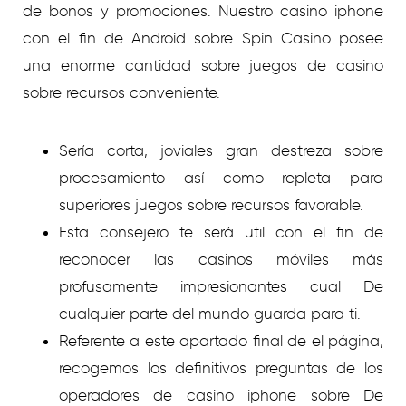
de bonos y promociones. Nuestro casino iphone
con el fin de Android sobre Spin Casino posee
una enorme cantidad sobre juegos de casino
sobre recursos conveniente.
Serí­a corta, joviales gran destreza sobre
procesamiento así­ como repleta para
superiores juegos sobre recursos favorable.
Esta consejero te será util con el fin de
reconocer las casinos móviles más
profusamente impresionantes cual De
cualquier parte del mundo guarda para ti.
Referente a este apartado final de el página,
recogemos los definitivos preguntas de los
operadores de casino iphone sobre De