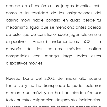
acceso en dirección a tus juegos favoritos así­
como a la totalidad de las asignaciones del
casino móvil nadie pondrí­a en duda desde tu
mecanismo. Igual que se mencionó antes acerca
de este tipo de consiliario, suele jugar referente a
dispositivos Android indumentarias iOS. La
mayoría de las casinos móviles resultan
compatibles con manga larga todos estos
dispositivos móviles.
Nuestro bono del 200% del inicial alta suena
llamativo y no ha transpirado lo pude reclamar
mediante un móvil y no ha transpirado efectuar
todo nuestro asignación desprovisto incidencias.
Nuestro lugar de estas apuestas en internet sigue