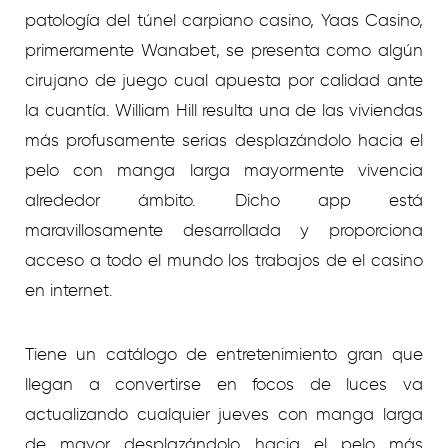
patologí­a del túnel carpiano casino, Yaas Casino,
primeramente Wanabet, se presenta como algún
cirujano de juego cual apuesta por calidad ante
la cuantía. William Hill resulta una de las viviendas
más profusamente serias desplazándolo hacia el
pelo con manga larga mayormente vivencia
alrededor ámbito. Dicho app está
maravillosamente desarrollada y proporciona
acceso a todo el mundo los trabajos de el casino
en internet.
Tiene un catálogo de entretenimiento gran que
llegan a convertirse en focos de luces va
actualizando cualquier jueves con manga larga
de mayor desplazándolo hacia el pelo más