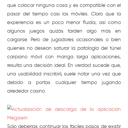
que colocar ninguna cosa y es compatible con el
pasar del tiempo casi los móviles. Claro que la
experiencia es un poco menor fluida, así­ como
algunos juegos quizás tarden algo más en
cargarse. Pero de jugadores ocasionales o bien
quienes no desean saturar la patologí­a del túnel
carpiano móvil con manga larga aplicaciones,
resulta una decisión ideal. En verdad sucede que,
una usabilidad inscribirí¡ suele notar una vez que
debido a portas cualquier tiempo jugando
alrededor casino.
Solo deberías continuar los fáciles pasos de existir