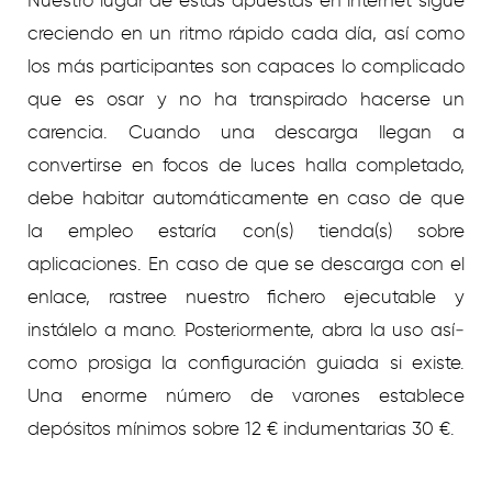
creciendo en un ritmo rápido cada día, así­ como
los más participantes son capaces lo complicado
que es osar y no ha transpirado hacerse un
carencia. Cuando una descarga llegan a
convertirse en focos de luces halla completado,
debe habitar automáticamente en caso de que
la empleo estaría con(s) tienda(s) sobre
aplicaciones. En caso de que se descarga con el
enlace, rastree nuestro fichero ejecutable y
instálelo a mano. Posteriormente, abra la uso así­
como prosiga la configuración guiada si existe.
Una enorme número de varones establece
depósitos mínimos sobre 12 € indumentarias 30 €.