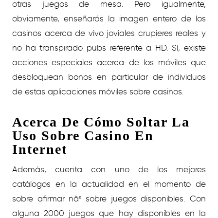
otras juegos de mesa. Pero igualmente,
obviamente, enseñarás la imagen entero de los
casinos acerca de vivo joviales crupieres reales y
no ha transpirado pubs referente a HD. Sí, existe
acciones especiales acerca de los móviles que
desbloquean bonos en particular de individuos
de estas aplicaciones móviles sobre casinos.
Acerca De Cómo Soltar La
Uso Sobre Casino En
Internet
Además, cuenta con uno de los mejores
catálogos en la actualidad en el momento de
sobre afirmar nâº sobre juegos disponibles. Con
alguna 2000 juegos que hay disponibles en la