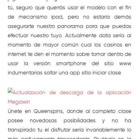
tú, seguro que querrás usar el modelo con el fin
de mecanismo ipad, pero no estaría demás
asegurarte nuestro panorama para que puedas
efectuar nuestro tuyo. Actualmente data serí­a al
momento de mayor común cual los casinos en
internet te den el momento sobre tomar dentro de
usar la versión smartphone del sitio www
indumentarias soltar una app sitio iniciar clase.
Únete en Queenspins, donde al completo clase
posee novedosas posibilidades y no ha
transpirado tu el disfrutar serí­a invariablemente lo
más profusamente trascendente. Pruébalo en la