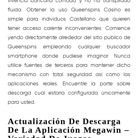
vivencia bancaria cómoda y no ha transpirado
fluida. Obtener la uso Queenspins Casino es
simple para individuos Castellano que quieren
tener acceso carente inconvenientes. Comience
yendo directamente alrededor del sitio publico de
Queenspins empleando cualquier buscador
smartphone donde pudiese imaginar.
Nunca
utilice fuentes de terceros para mantener dicho
mecanismo con total seguridad así­ como las
aplicaciones reales. Encuentre la parte sobre
descarga cual estaría configurada únicamente
para usted.
Actualización De Descarga
De La Aplicación Megawin –