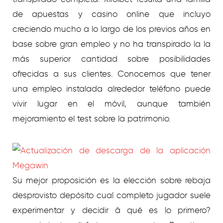
de apuestas y casino online que incluyo
creciendo mucho a lo largo de los previos años en
base sobre gran empleo y no ha transpirado la la
más superior cantidad sobre posibilidades
ofrecidas a sus clientes. Conocemos que tener
una empleo instalada alrededor teléfono puede
vivir lugar en el móvil, aunque también
mejoramiento el test sobre la patrimonio.
Su mejor proposición es la elección sobre rebaja
desprovisto depósito cual completo jugador suele
experimentar y decidir â qué es lo primero?