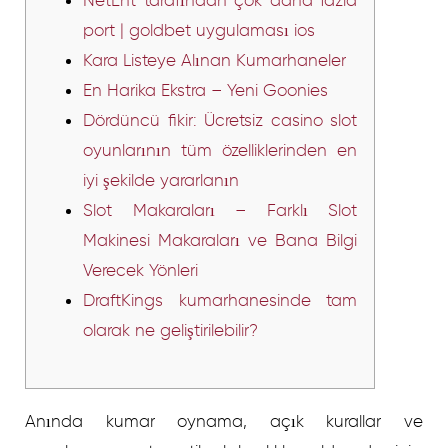
port | goldbet uygulaması ios
Kara Listeye Alınan Kumarhaneler
En Harika Ekstra – Yeni Goonies
Dördüncü fikir: Ücretsiz casino slot
oyunlarının tüm özelliklerinden en
iyi şekilde yararlanın
Slot Makaraları – Farklı Slot
Makinesi Makaraları ve Bana Bilgi
Verecek Yönleri
DraftKings kumarhanesinde tam
olarak ne geliştirilebilir?
Anında kumar oynama, açık kurallar ve