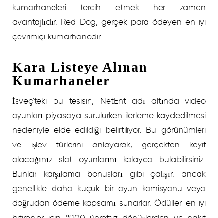
kumarhaneleri tercih etmek her zaman
avantajlıdır. Red Dog, gerçek para ödeyen en iyi
çevrimiçi kumarhanedir.
Kara Listeye Alınan
Kumarhaneler
İsveç'teki bu tesisin, NetEnt adı altında video
oyunları piyasaya sürülürken ilerleme kaydedilmesi
nedeniyle elde edildiği belirtiliyor. Bu görünümleri
ve işlev türlerini anlayarak, gerçekten keyif
alacağınız slot oyunlarını kolayca bulabilirsiniz.
Bunlar karşılama bonusları gibi çalışır, ancak
genellikle daha küçük bir oyun komisyonu veya
doğrudan ödeme kapsamı sunarlar. Ödüller, en iyi
bitirenler için %100 ücretsiz dönüşlerden ve nakit