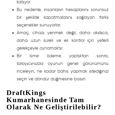
katıyor.
Bu nedenle, insanların hesaplarını sorunsuz
bir şekilde kapatmalarını sağlayan farklı
seçenekler sunuyorlar.
Amaç, cihazı yenmek değil, daha akıllıca,
daha uzun süreli ve ek kontrol için yeterli
gerekçeyle oynamaktır.
Bir isme ödeme yaptıktan sonra,
tarayıcınızda oyunun genel görünümünü
inceleyin, ne kadar bahis yapmak istediğinizi
seçin ve döndür düğmesine basın.
DraftKings
Kumarhanesinde Tam
Olarak Ne Geliştirilebilir?