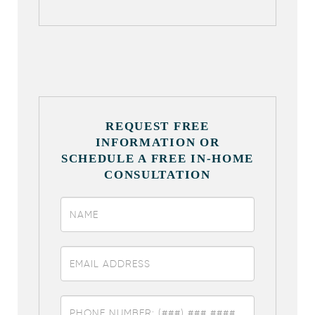
REQUEST FREE
INFORMATION OR
SCHEDULE A FREE IN-HOME
CONSULTATION