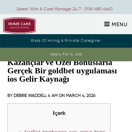
Speak With A Care Manager 24/7 :
(916) 485-4663
MENU
Risks Of Hiring A Private Caregiver
ReelSpin'de Daha Büyük
Apply For A Job
Kazançlar ve Özel Bonuslarla
Gerçek Bir goldbet uygulaması
ios Gelir Kaynağı
BY
DEBBIE WADDELL
4 AM ON
MARCH 4, 2026
İçerik
NetEnt tarafından çok daha fazla