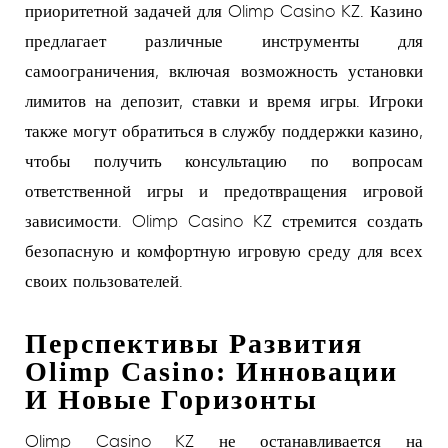
приоритетной задачей для Olimp Casino KZ. Казино
предлагает различные инструменты для
самоограничения, включая возможность установки
лимитов на депозит, ставки и время игры. Игроки
также могут обратиться в службу поддержки казино,
чтобы получить консультацию по вопросам
ответственной игры и предотвращения игровой
зависимости. Olimp Casino KZ стремится создать
безопасную и комфортную игровую среду для всех
своих пользователей.
Перспективы Развития
Olimp Casino: Инновации
И Новые Горизонты
Olimp Casino KZ не останавливается на