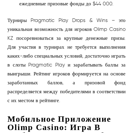
ежедневные призовые фонды до $44 000.
Турниры Pragmatic Play Drops & Wins – это
уникальная возможность для игроков Olimp Casino
KZ посоревноваться за крупные денежные призы.
Для участия в турнирах не требуется выполнения
каких-либо специальных условий, достаточно играть
в слоты Pragmatic Play и зарабатывать баллы за
выигрыши. Рейтинг игроков формируется на основе
заработанных баллов, а призовой фонд
распределяется между победителями в соответствии
с их местом в рейтинге.
Мобильное Приложение
Olimp Casino: Игра В