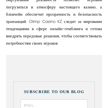
погрузиться в атмосферу настоящего казино, а
блокчейн обеспечит прозрачность и безопасность
транзакций. Olimp Casino KZ следит за мировыми
тенденциями в сфере онлайн-гемблинга и готова
внедрять передовые решения, чтобы соответствовать
потребностям своих игроков.
SUBSCRIBE TO OUR BLOG