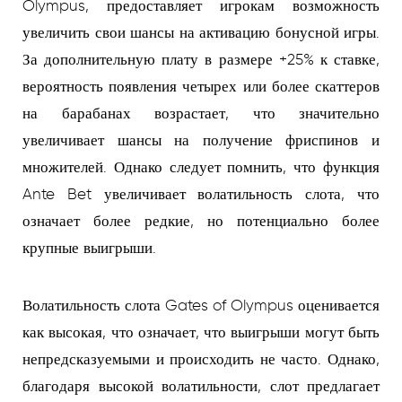
Olympus, предоставляет игрокам возможность
увеличить свои шансы на активацию бонусной игры.
За дополнительную плату в размере +25% к ставке,
вероятность появления четырех или более скаттеров
на барабанах возрастает, что значительно
увеличивает шансы на получение фриспинов и
множителей. Однако следует помнить, что функция
Ante Bet увеличивает волатильность слота, что
означает более редкие, но потенциально более
крупные выигрыши.
Волатильность слота Gates of Olympus оценивается
как высокая, что означает, что выигрыши могут быть
непредсказуемыми и происходить не часто. Однако,
благодаря высокой волатильности, слот предлагает