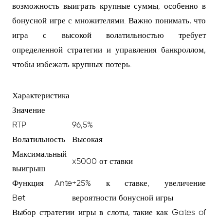
возможность выиграть крупные суммы, особенно в
бонусной игре с множителями. Важно понимать, что
игра с высокой волатильностью требует
определенной стратегии и управления банкроллом,
чтобы избежать крупных потерь.
Характеристика
Значение
RTP
96,5%
Волатильность
Высокая
Максимальный
x5000 от ставки
выигрыш
Функция Ante
+25% к ставке, увеличение
Bet
вероятности бонусной игры
Выбор стратегии игры в слоты, такие как Gates of