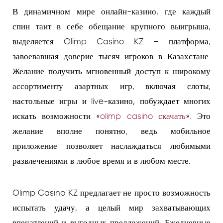
В динамичном мире онлайн-казино, где каждый
спин таит в себе обещание крупного выигрыша,
выделяется Olimp Casino KZ – платформа,
завоевавшая доверие тысяч игроков в Казахстане.
Желание получить мгновенный доступ к широкому
ассортименту азартных игр, включая слоты,
настольные игры и live-казино, побуждает многих
искать возможности «
olimp casino скачать
». Это
желание вполне понятно, ведь мобильное
приложение позволяет наслаждаться любимыми
развлечениями в любое время и в любом месте.
Olimp Casino KZ предлагает не просто возможность
испытать удачу, а целый мир захватывающих
впечатлений и выгодных предложений. Ежедневные