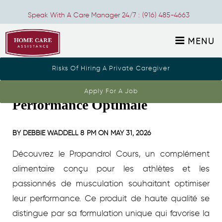
Speak With A Care Manager 24/7 :
(916) 485-4663
MENU
Risks Of Hiring A Private Caregiver
Propandrol Cours pour une
Apply For A Job
Performance Optimale
BY
DEBBIE WADDELL
8 PM ON
MAY 31, 2026
Découvrez le Propandrol Cours, un complément
alimentaire conçu pour les athlètes et les
passionnés de musculation souhaitant optimiser
leur performance. Ce produit de haute qualité se
distingue par sa formulation unique qui favorise la