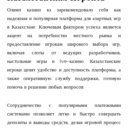
Олимп казино кз
зарекомендовало себя как
надежная и популярная платформа для азартных игр
в Казахстане. Ключевым фактором успеха является
акцент на потребностях местного рынка и
предоставление игрокам широкого выбора игр,
включая слоты от ведущих разработчиков,
настольные игры и live-казино. Казахстанские
игроки ценят удобство и доступность платформы, а
также оперативную службу поддержки, готовую
помочь в решении любых вопросов.
Сотрудничество с популярными платежными
системами позволяет легко и быстро совершать
депозиты и выводы средств, делая игровой процесс