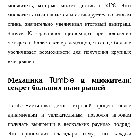
множитель, который может достигать x128. Этот
множитель накапливается и активируется по итогам
спина, значительно увеличивая итоговый выигрыш.
Запуск 10 фриспинов происходит при появлении
четырех и более скаттер-леденцов, что еще больше
увеличивает возможности для получения крупных
выигрышей.
Механика Tumble и множители:
секрет больших выигрышей
Tumble-механика делает игровой процесс более
динамичным и увлекательным, позволяя игрокам
получать выигрыши в нескольких раундах подряд.
Это происходит благодаря тому, что каждый