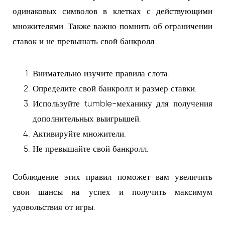
одинаковых символов в клетках с действующими
множителями. Также важно помнить об ограничении
ставок и не превышать свой банкролл.
Внимательно изучите правила слота.
Определите свой банкролл и размер ставки.
Используйте tumble-механику для получения
дополнительных выигрышей.
Активируйте множители.
Не превышайте свой банкролл.
Соблюдение этих правил поможет вам увеличить
свои шансы на успех и получить максимум
удовольствия от игры.