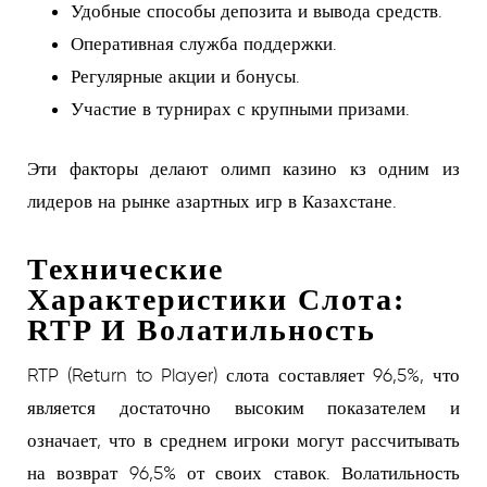
Удобные способы депозита и вывода средств.
Оперативная служба поддержки.
Регулярные акции и бонусы.
Участие в турнирах с крупными призами.
Эти факторы делают
олимп казино кз
одним из
лидеров на рынке азартных игр в Казахстане.
Технические
Характеристики Слота:
RTP И Волатильность
RTP (Return to Player) слота составляет 96,5%, что
является достаточно высоким показателем и
означает, что в среднем игроки могут рассчитывать
на возврат 96,5% от своих ставок. Волатильность