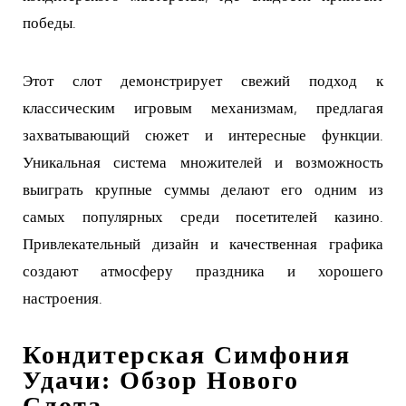
победы.
Этот слот демонстрирует свежий подход к
классическим игровым механизмам, предлагая
захватывающий сюжет и интересные функции.
Уникальная система множителей и возможность
выиграть крупные суммы делают его одним из
самых популярных среди посетителей казино.
Привлекательный дизайн и качественная графика
создают атмосферу праздника и хорошего
настроения.
Кондитерская Симфония
Удачи: Обзор Нового
Слота