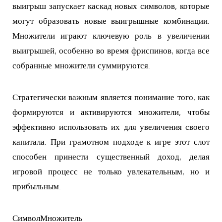
выигрыш запускает каскад новых символов, которые
могут образовать новые выигрышные комбинации.
Множители играют ключевую роль в увеличении
выигрышей, особенно во время фриспинов, когда все
собранные множители суммируются.
Стратегически важным является понимание того, как
формируются и активируются множители, чтобы
эффективно использовать их для увеличения своего
капитала. При грамотном подходе к игре этот слот
способен принести существенный доход, делая
игровой процесс не только увлекательным, но и
прибыльным.
СимволМножитель