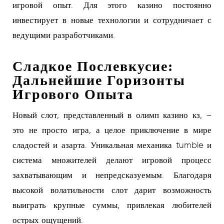
игровой опыт. Для этого казино постоянно
инвестирует в новые технологии и сотрудничает с
ведущими разработчиками.
Сладкое Послевкусие:
Дальнейшие Горизонты
Игрового Опыта
Новый слот, представленный в
олимп казино кз
, –
это не просто игра, а целое приключение в мире
сладостей и азарта. Уникальная механика tumble и
система множителей делают игровой процесс
захватывающим и непредсказуемым. Благодаря
высокой волатильности слот дарит возможность
выиграть крупные суммы, привлекая любителей
острых ощущений.