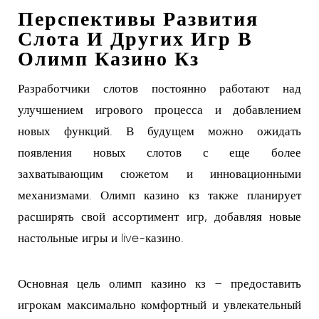
Перспективы Развития
Слота И Других Игр В
Олимп Казино Кз
Разработчики слотов постоянно работают над
улучшением игрового процесса и добавлением
новых функций. В будущем можно ожидать
появления новых слотов с еще более
захватывающим сюжетом и инновационными
механизмами.
Олимп казино кз
также планирует
расширять свой ассортимент игр, добавляя новые
настольные игры и live-казино.
Основная цель
олимп казино кз
– предоставить
игрокам максимально комфортный и увлекательный