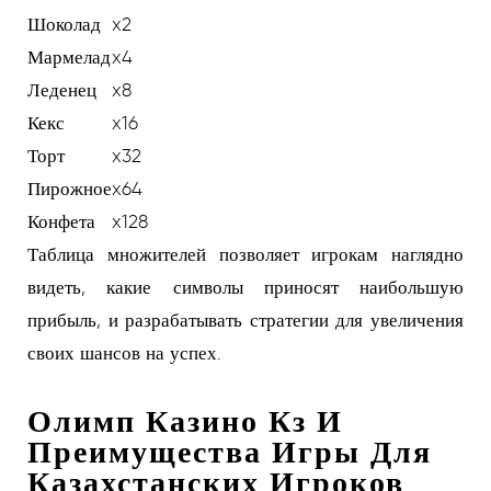
Шоколад
x2
Мармелад
x4
Леденец
x8
Кекс
x16
Торт
x32
Пирожное
x64
Конфета
x128
Таблица множителей позволяет игрокам наглядно
видеть, какие символы приносят наибольшую
прибыль, и разрабатывать стратегии для увеличения
своих шансов на успех.
Олимп Казино Кз И
Преимущества Игры Для
Казахстанских Игроков