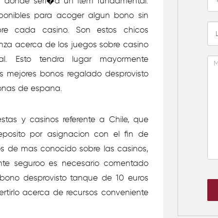
en donde seri�a un item fundamental.
onibles para acoger algun bono sin
bre cada casino. Son estos chicos
anza acerca de los juegos sobre casino
nal. Esto tendra lugar mayormente
os mejores bonos regalado desprovisto
zonas de espana.
tas y casinos referente a Chile, que
eposito por asignacion con el fin de
ros de mas conocido sobre las casinos,
nte seguroo es necesario comentado
er bono desprovisto tanque de 10 euros
rtirlo acerca de recursos conveniente