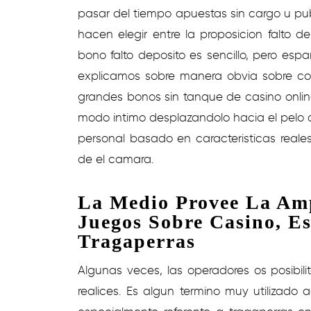
pasar del tiempo apuestas sin cargo u p
hacen elegir entre la proposicion falto d
bono falto deposito es sencillo, pero esp
explicamos sobre manera obvia sobre 
grandes bonos sin tanque de casino onlin
modo intimo desplazandolo hacia el pelo 
personal basado en caracteristicas reales
de el camara.
La Medio Provee La Am
Juegos Sobre Casino, Es
Tragaperras
Algunas veces, las operadores os posibilit
realices. Es algun termino muy utilizado 