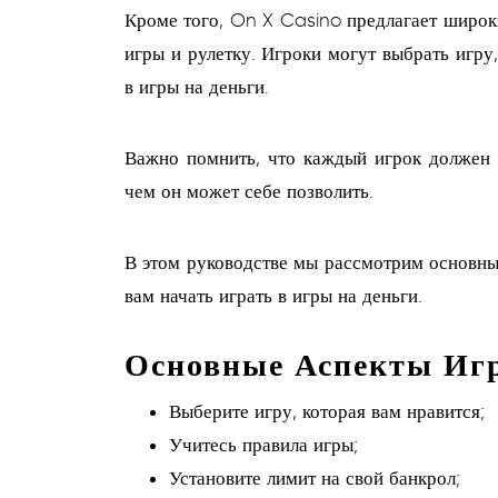
Кроме того, On X Casino предлагает широк
игры и рулетку. Игроки могут выбрать игру,
в игры на деньги.
Важно помнить, что каждый игрок должен 
чем он может себе позволить.
В этом руководстве мы рассмотрим основны
вам начать играть в игры на деньги.
Основные Аспекты Иг
Выберите игру, которая вам нравится;
Учитесь правила игры;
Установите лимит на свой банкрол;