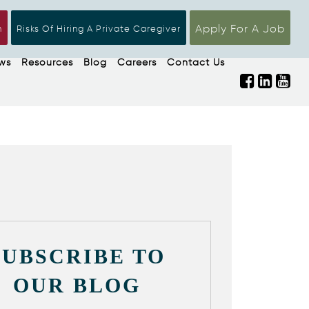
Apply For A Job
n
Risks Of Hiring A Private Caregiver
ws
Resources
Blog
Careers
Contact Us
SUBSCRIBE TO
OUR BLOG