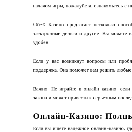
началом игры, пожалуйста, ознакомьтесь с н
On-X Казино предлагает несколько спосо
электронные деньги и другие. Вы можете в
удобен.
Если у вас возникнут вопросы или пробл
поддержка. Она поможет вам решить любые
Важно! Не играйте в онлайн-казино, если
закона и может привести к серьезным после
Онлайн-Казино: Полн
Если вы ищете надежное онлайн-казино, гд