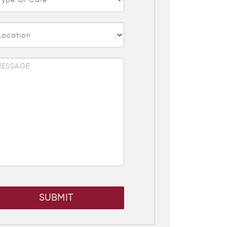
SUBMIT