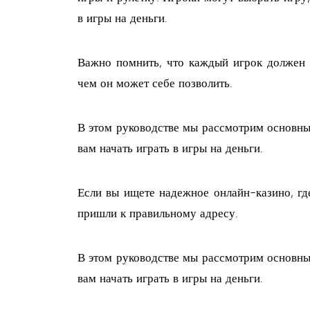
в игры на деньги.
Важно помнить, что каждый игрок должен 
чем он может себе позволить.
В этом руководстве мы рассмотрим основны
вам начать играть в игры на деньги.
Если вы ищете надежное онлайн-казино, гд
пришли к правильному адресу.
В этом руководстве мы рассмотрим основны
вам начать играть в игры на деньги.