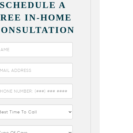
SCHEDULE A
FREE IN-HOME
CONSULTATION