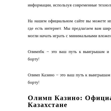
информации, используя современные технол
На нашем официальном сайте вы можете иг
где есть интернет. Мы предлагаем вам шир
могли начать играть с минимальными вложе
Олимпбк – это ваш путь к выигрышам и 
борту!
Олимп Казино – это ваш путь к выигрышам 
борту!
Олимп Казино: Офици
Казахстане