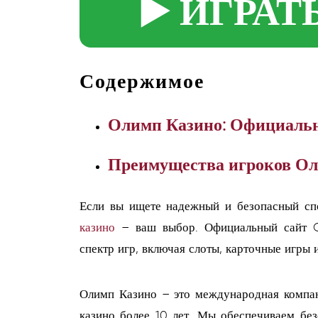
▶️ ИГРАТ
Содержимое
Олимп Казино: Официальн
Преимущества игроков О
Если вы ищете надежный и безопасный сп
казино
– ваш выбор. Официальный сайт O
спектр игр, включая слоты, карточные игры 
Олимп Казино – это международная компан
казино более 10 лет. Мы обеспечиваем бе