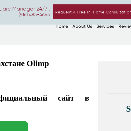
Care Manager 24/7 :
Request A Free In-Home Consultatio
(916) 485-4663
Home
About Us
Services
Revie
хстане Olimp
ициальный сайт в