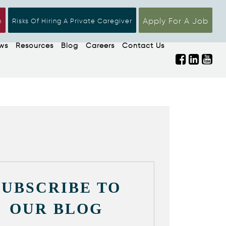
Apply For A Job
n
Risks Of Hiring A Private Caregiver
ws
Resources
Blog
Careers
Contact Us
SUBSCRIBE TO
OUR BLOG