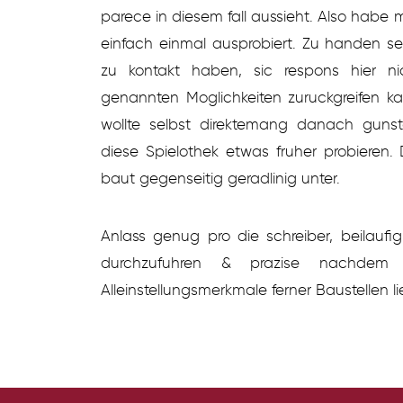
parece in diesem fall aussieht. Also habe
einfach einmal ausprobiert. Zu handen s
zu kontakt haben, sic respons hier ni
genannten Moglichkeiten zuruckgreifen k
wollte selbst direktemang danach gunstg
diese Spielothek etwas fruher probieren. 
baut gegenseitig geradlinig unter.
Anlass genug pro die schreiber, beilaufi
durchzufuhren & prazise nachdem 
Alleinstellungsmerkmale ferner Baustellen l