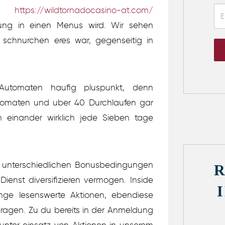
ut,
https://wildtornadocasino-at.com/
ung in einen Menus wird. Wir sehen
am schnurchen eres war, gegenseitig in
Automaten haufig pluspunkt, denn
utomaten und uber 40 Durchlaufen gar
en einander wirklich jede Sieben tage
e unterschiedlichen Bonusbedingungen
ienst diversifizieren vermogen. Inside
nge lesenswerte Aktionen, ebendiese
pragen. Zu du bereits in der Anmeldung