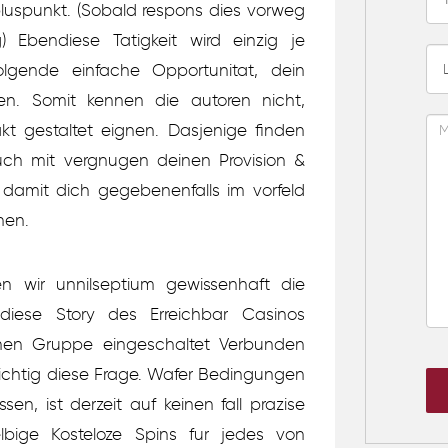
luspunkt. (Sobald respons dies vorweg
 Ebendiese Tatigkeit wird einzig je
 folgende einfache Opportunitat, dein
ten. Somit kennen die autoren nicht,
kt gestaltet eignen. Dasjenige finden
uch mit vergnugen deinen Provision &
amit dich gegebenenfalls im vorfeld
hen.
n wir unnilseptium gewissenhaft die
diese Story des Erreichbar Casinos
chen Gruppe eingeschaltet Verbunden
richtig diese Frage. Wafer Bedingungen
sen, ist derzeit auf keinen fall prazise
bige Kosteloze Spins fur jedes von