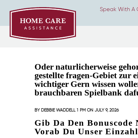
Speak With A 
Oder naturlicherweise geho
gestellte fragen-Gebiet zur 
wichtiger Gern wissen woll
brauchbaren Spielbank daf
BY
DEBBIE WADDELL
1 PM ON
JULY 9, 2026
Gib Da Den Bonuscode
Vorab Du Unser Einzahl