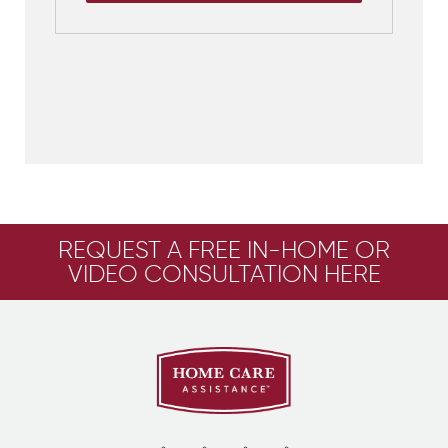
REQUEST A FREE IN-HOME OR
VIDEO CONSULTATION HERE