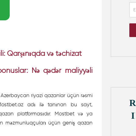
li: Qarşınıqda və təchizat
onuslar: Nə qədər maliyyəli
n Azerbaycan riyazi qazanlar üçün rəsmi
ostbet.az adı ilə tanınan bu sayt,
 qazan platformasıdır. Mostbet və ya
can məzmunluqçuları üçün geniş qazan