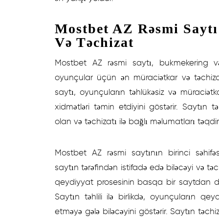
Mostbet AZ Rəsmi Saytı 
Və Təchizat
Mostbet AZ rəsmi saytı, bukmekering və
oyunçular üçün ən müraciətkar və təchizat
saytı, oyunçuların təhlükəsiz və müraciə
xidmətləri təmin etdiyini göstərir. Saytın tə
olan və təchizatı ilə bağlı məlumatları təqdi
Mostbet AZ rəsmi saytının birinci səhifəs
saytın tərəfindən istifadə edə biləcəyi və təc
qeydiyyat prosesinin basqa bir saytdan dah
Saytın təhlili ilə birlikdə, oyunçuların q
etməyə gələ biləcəyini göstərir. Saytın təch