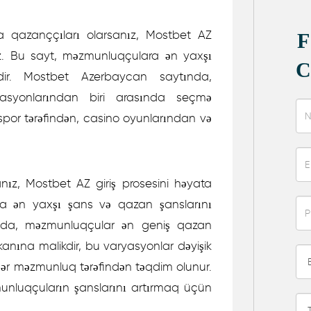
 qazanççıları olarsanız, Mostbet AZ
niz. Bu sayt, məzmunluqçulara ən yaxşı
ir. Mostbet Azerbaycan saytında,
syonlarından biri arasında seçmə
 spor tərəfindən, casino oyunlarından və
ız, Mostbet AZ giriş prosesini həyata
ara ən yaxşı şans və qazan şanslarını
nda, məzmunluqçular ən geniş qazan
anına malikdir, bu varyasyonlar dəyişik
gər məzmunluq tərəfindən təqdim olunur.
unluqçuların şanslarını artırmaq üçün