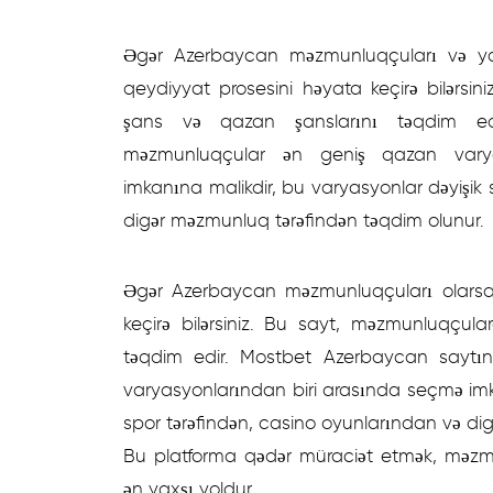
Əgər Azerbaycan məzmunluqçuları və ya
qeydiyyat prosesini həyata keçirə bilərsi
şans və qazan şanslarını təqdim ed
məzmunluqçular ən geniş qazan varya
imkanına malikdir, bu varyasyonlar dəyişik
digər məzmunluq tərəfindən təqdim olunur.
Əgər Azerbaycan məzmunluqçuları olarsan
keçirə bilərsiniz. Bu sayt, məzmunluqçul
təqdim edir. Mostbet Azerbaycan saytı
varyasyonlarından biri arasında seçmə imk
spor tərəfindən, casino oyunlarından və di
Bu platforma qədər müraciət etmək, məzm
ən yaxşı yoldur.