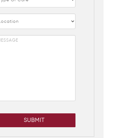
SUBMIT