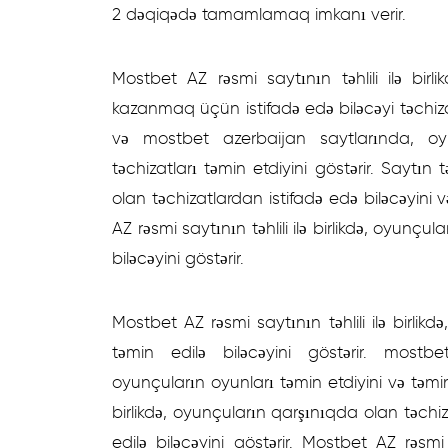
2 dəqiqədə tamamlamaq imkanı verir.
Mostbet AZ rəsmi saytının təhlili ilə bi
kazanmaq üçün istifadə edə biləcəyi təchi
və mostbet azerbaijan saytlarında, oyu
təchizatları təmin etdiyini göstərir. Saytın t
olan təchizatlardan istifadə edə biləcəyini v
AZ rəsmi saytının təhlili ilə birlikdə, oyunçul
biləcəyini göstərir.
Mostbet AZ rəsmi saytının təhlili ilə birlikd
təmin edilə biləcəyini göstərir. most
oyunçuların oyunları təmin etdiyini və təmin ed
birlikdə, oyunçuların qarşınıqda olan təchiz
edilə biləcəyini göstərir. Mostbet AZ rəsmi s