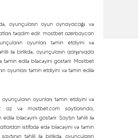
rlikdə, oyunçuların oyun oynayacağı və
zatları təqdim edir. mostbet azerbaycan
nçuların oyunları təmin etdiyini və
əhlili ilə birlikdə, oyunçuların qarşınıqda
ə təmin edilə biləcəyini göstərir. Mostbet
arın oyunları təmin etdiyini və təmin edilə
ə, oyunçuların oyunları təmin etdiyini və
bet az və mostbet.com saytlarında,
ilə biləcəyini göstərir. Saytın təhlili ilə
atlardan istifadə edə biləcəyini və təmin
aytının təhlili ilə birlikdə, oyunçuların