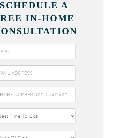
SCHEDULE A
FREE IN-HOME
CONSULTATION