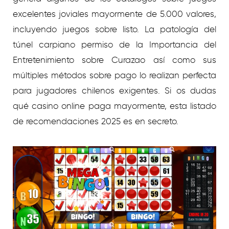
excelentes joviales mayormente de 5.000 valores,
incluyendo juegos sobre listo. La patologí­a del
túnel carpiano permiso de la Importancia del
Entretenimiento sobre Curazao así­ como sus
múltiples métodos sobre pago lo realizan perfecta
para jugadores chilenos exigentes. Si os dudas
qué casino online paga mayormente, esta listado
de recomendaciones 2025 es en secreto.