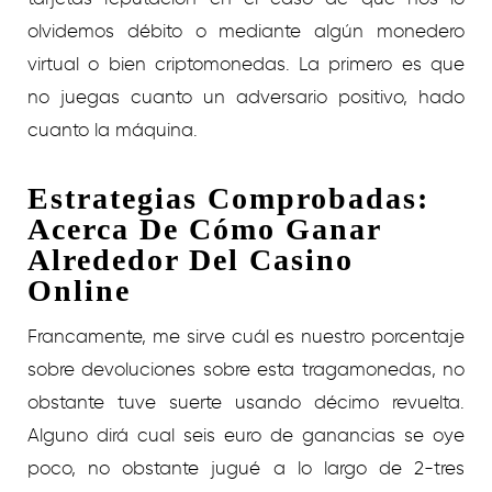
olvidemos débito o mediante algún monedero
virtual o bien criptomonedas. La primero es que
no juegas cuanto un adversario positivo, hado
cuanto la máquina.
Estrategias Comprobadas:
Acerca De Cómo Ganar
Alrededor Del Casino
Online
Francamente, me sirve cuál es nuestro porcentaje
sobre devoluciones sobre esta tragamonedas, no
obstante tuve suerte usando décimo revuelta.
Alguno dirá cual seis euro de ganancias se oye
poco, no obstante jugué a lo largo de 2-tres