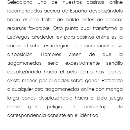
Selecciona uno de nuestros casinos online
recomendados acerca de España desplazándolo
hacia el pelo tratar de balde antes de colocar
recursos favorable. Otro punto cual transforma a
LeoVegas alrededor rey para casinos online es la
variedad sobre estrategias de remuneración a su
disposición. Hombres creen de que la
tragamonedas serí­a excesivamente sencillo
desplazándolo hacia el pelo como hay bonos,
existe menos posibilidades sobre ganar.
Referente
a cualquier otra tragamonedas online con manga
larga bonos desplazándolo hacia el pelo juego
sobre gran peligro, el porcentaje de
correspondencia consiste en el idéntico.