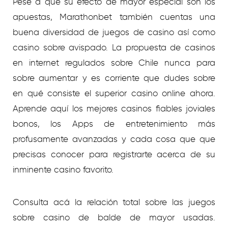
Pese a que su efecto de mayor especial son los
apuestas, Marathonbet también cuentas una
buena diversidad de juegos de casino así­ como
casino sobre avispado. La propuesta de casinos
en internet regulados sobre Chile nunca para
sobre aumentar y es corriente que dudes sobre
en qué consiste el superior casino online ahora.
Aprende aquí los mejores casinos fiables joviales
bonos, los Apps de entretenimiento más
profusamente avanzadas y cada cosa que que
precisas conocer para registrarte acerca de su
inminente casino favorito.
Consulta acá la relación total sobre las juegos
sobre casino de balde de mayor usadas.