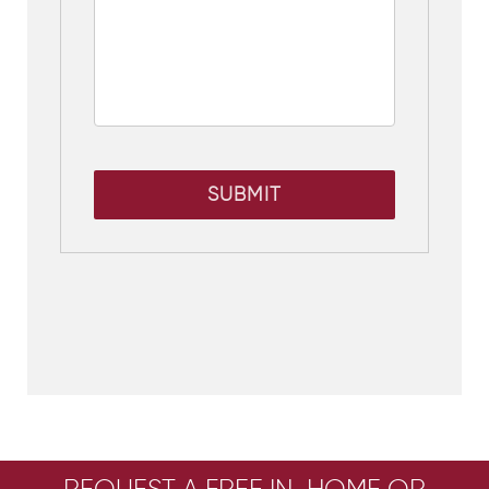
SUBMIT
REQUEST A FREE IN-HOME OR