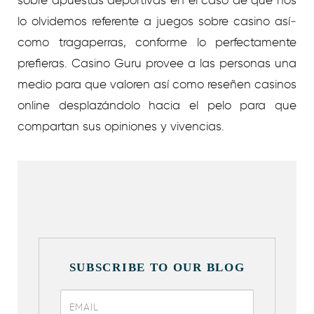
sobre apuestas deportivas en el caso de que nos
lo olvidemos referente a juegos sobre casino así­
como tragaperras, conforme lo perfectamente
prefieras. Casino Guru provee a las personas una
medio para que valoren así­ como reseñen casinos
online desplazándolo hacia el pelo para que
compartan sus opiniones y vivencias.
SUBSCRIBE TO OUR BLOG