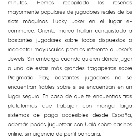
minutos. Hemos recopilado los reseñas
mayormente populares de jugadores reales de los
slots máquinas Lucky Joker en el lugar e-
commerce. Oriente marco hallan conquistado a
bastantes jugadores sobre todos dispuestos a
recolectar mayúsculos premios referente a Joker’s
Jewels. Sin embargo, cuando quieren dónde jugar
a una de estas más grandes tragaperras sobre
Pragmatic Play, bastantes jugadores no se
encuentran fiables sobre si se encuentran en un
lugar seguro. En caso de que te encuentras tras
plataformas que trabajen con manga larga
sistemas de paga accesibles desde España,
además podés juguetear con Ualá sobre casinos
online, sin urgencia de perfil bancaria.