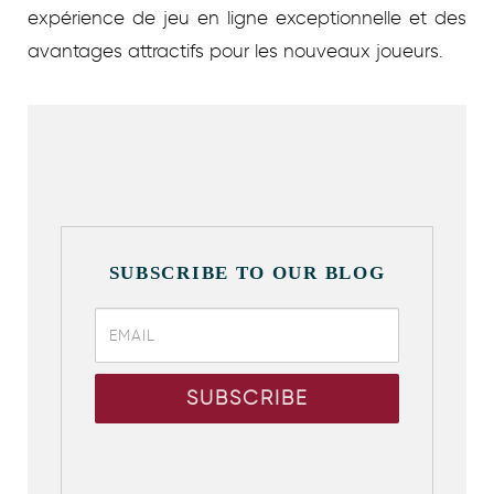
expérience de jeu en ligne exceptionnelle et des
avantages attractifs pour les nouveaux joueurs.
SUBSCRIBE TO OUR BLOG