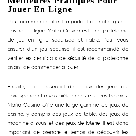
Meilleures Pratiques Pour
Jouer En Ligne
Pour commencer, il est important de noter que le
casino en ligne Mafia Casino est une plateforme
de jeu en ligne sécurisée et fiable. Pour vous
assurer d’un jeu sécurisé, il est recommandé de
vérifier les certificats de sécurité de la plateforme
avant de commencer à jouer.
Ensuite, il est essentiel de choisir des jeux qui
correspondent à vos préférences et à vos besoins.
Mafia Casino offre une large gamme de jeux de
casino, y compris des jeux de table, des jeux de
machine à sous et des jeux de loterie. Il est donc
important de prendre le temps de découvrir les