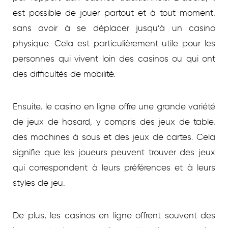
est possible de jouer partout et à tout moment,
sans avoir à se déplacer jusqu’à un casino
physique. Cela est particulièrement utile pour les
personnes qui vivent loin des casinos ou qui ont
des difficultés de mobilité.
Ensuite, le casino en ligne offre une grande variété
de jeux de hasard, y compris des jeux de table,
des machines à sous et des jeux de cartes. Cela
signifie que les joueurs peuvent trouver des jeux
qui correspondent à leurs préférences et à leurs
styles de jeu.
De plus, les casinos en ligne offrent souvent des