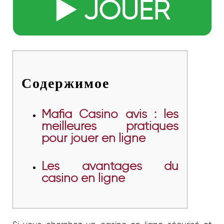
▶️ JOUER
Содержимое
Mafia Casino avis : les
meilleures pratiques
pour jouer en ligne
Les avantages du
casino en ligne