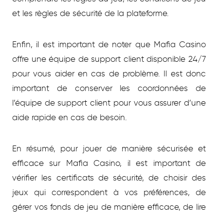
et les règles de sécurité de la plateforme.
Enfin, il est important de noter que Mafia Casino
offre une équipe de support client disponible 24/7
pour vous aider en cas de problème. Il est donc
important de conserver les coordonnées de
l’équipe de support client pour vous assurer d’une
aide rapide en cas de besoin.
En résumé, pour jouer de manière sécurisée et
efficace sur Mafia Casino, il est important de
vérifier les certificats de sécurité, de choisir des
jeux qui correspondent à vos préférences, de
gérer vos fonds de jeu de manière efficace, de lire