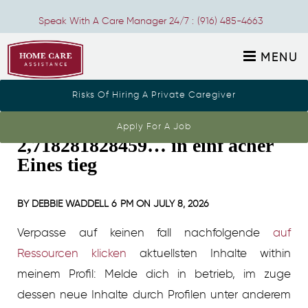
Speak With A Care Manager 24/7 :
(916) 485-4663
MENU
Risks Of Hiring A Private Caregiver
Li ve Blac kjack:
Apply For A Job
2,718281828459… in einf acher
Eines tieg
BY
DEBBIE WADDELL
6 PM ON
JULY 8, 2026
Verpasse auf keinen fall nachfolgende
auf
Ressourcen klicken
aktuellsten Inhalte within
meinem Profil: Melde dich in betrieb, im zuge
dessen neue Inhalte durch Profilen unter anderem