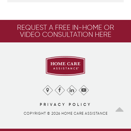
REQUEST A FREE IN-HOME OR
VIDEO CONSULTATION HERE
PRIVACY POLICY
COPYRIGHT © 2026 HOME CARE ASSISTANCE