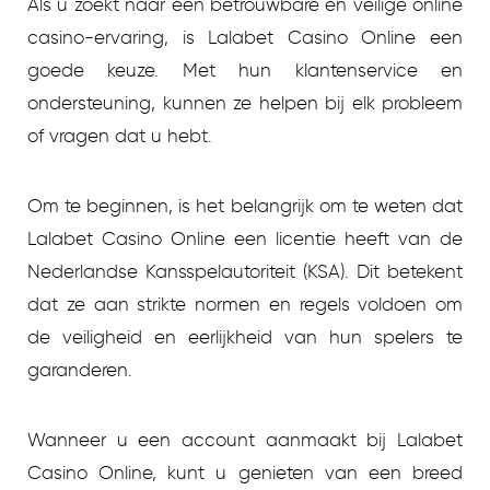
Als u zoekt naar een betrouwbare en veilige online
casino-ervaring, is Lalabet Casino Online een
goede keuze. Met hun klantenservice en
ondersteuning, kunnen ze helpen bij elk probleem
of vragen dat u hebt.
Om te beginnen, is het belangrijk om te weten dat
Lalabet Casino Online een licentie heeft van de
Nederlandse Kansspelautoriteit (KSA). Dit betekent
dat ze aan strikte normen en regels voldoen om
de veiligheid en eerlijkheid van hun spelers te
garanderen.
Wanneer u een account aanmaakt bij Lalabet
Casino Online, kunt u genieten van een breed