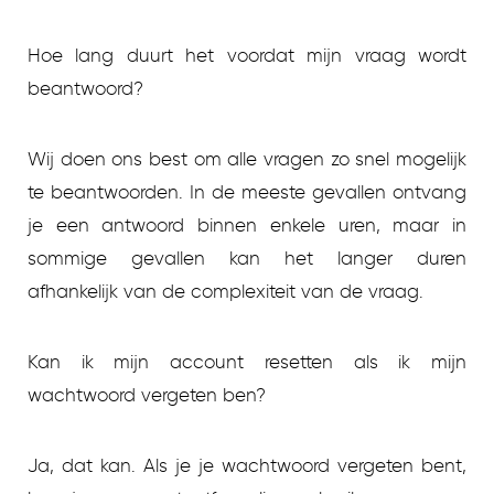
Hoe lang duurt het voordat mijn vraag wordt
beantwoord?
Wij doen ons best om alle vragen zo snel mogelijk
te beantwoorden. In de meeste gevallen ontvang
je een antwoord binnen enkele uren, maar in
sommige gevallen kan het langer duren
afhankelijk van de complexiteit van de vraag.
Kan ik mijn account resetten als ik mijn
wachtwoord vergeten ben?
Ja, dat kan. Als je je wachtwoord vergeten bent,