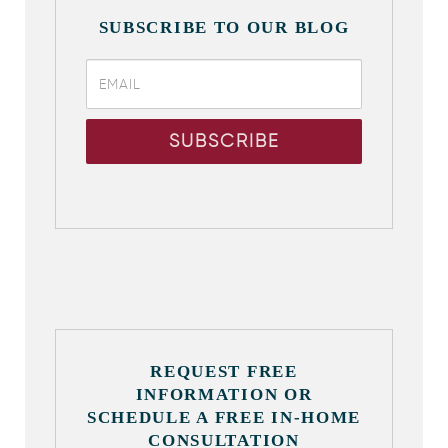
SUBSCRIBE TO OUR BLOG
REQUEST FREE
INFORMATION OR
SCHEDULE A FREE IN-HOME
CONSULTATION