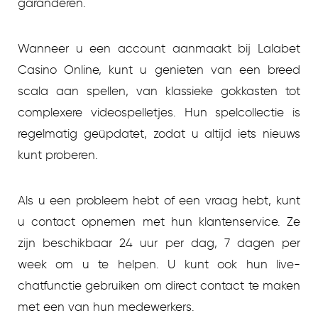
garanderen.
Wanneer u een account aanmaakt bij Lalabet
Casino Online, kunt u genieten van een breed
scala aan spellen, van klassieke gokkasten tot
complexere videospelletjes. Hun spelcollectie is
regelmatig geüpdatet, zodat u altijd iets nieuws
kunt proberen.
Als u een probleem hebt of een vraag hebt, kunt
u contact opnemen met hun klantenservice. Ze
zijn beschikbaar 24 uur per dag, 7 dagen per
week om u te helpen. U kunt ook hun live-
chatfunctie gebruiken om direct contact te maken
met een van hun medewerkers.