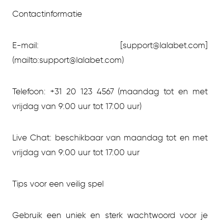
Contactinformatie
E-mail: [
support@lalabet.com
]
(mailto:
support@lalabet.com
)
Telefoon: +31 20 123 4567 (maandag tot en met
vrijdag van 9:00 uur tot 17:00 uur)
Live Chat: beschikbaar van maandag tot en met
vrijdag van 9:00 uur tot 17:00 uur
Tips voor een veilig spel
Gebruik een uniek en sterk wachtwoord voor je