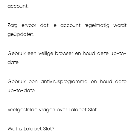
account.
Zorg ervoor dat je account regelmatig wordt
geüpdatet.
Gebruik een veilige browser en houd deze up-to-
date.
Gebruik een antivirusprogramma en houd deze
up-to-date.
Veelgestelde vragen over Lalabet Slot
Wat is Lalabet Slot?