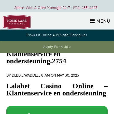
Speak With A Care Manager 24/7 :
(916) 485-4663
MENU
Risks Of Hiring A Private Caregiver
Lalabet Casino Online
Apply For A Job
Klantenservice en
ondersteuning.2754
BY
DEBBIE WADDELL
8 AM ON
MAY 30, 2026
Lalabet Casino Online –
Klantenservice en ondersteuning