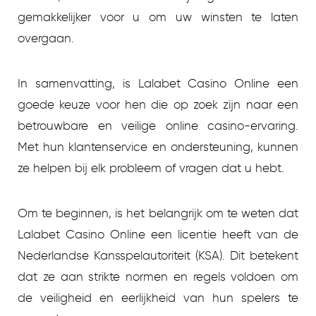
gemakkelijker voor u om uw winsten te laten
overgaan.
In samenvatting, is Lalabet Casino Online een
goede keuze voor hen die op zoek zijn naar een
betrouwbare en veilige online casino-ervaring.
Met hun klantenservice en ondersteuning, kunnen
ze helpen bij elk probleem of vragen dat u hebt.
Om te beginnen, is het belangrijk om te weten dat
Lalabet Casino Online een licentie heeft van de
Nederlandse Kansspelautoriteit (KSA). Dit betekent
dat ze aan strikte normen en regels voldoen om
de veiligheid en eerlijkheid van hun spelers te