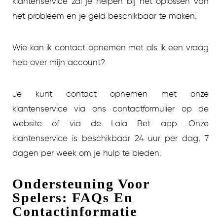
klantenservice zal je helpen bij het oplossen van
het probleem en je geld beschikbaar te maken.
Wie kan ik contact opnemen met als ik een vraag
heb over mijn account?
Je kunt contact opnemen met onze
klantenservice via ons contactformulier op de
website of via de Lala Bet app. Onze
klantenservice is beschikbaar 24 uur per dag, 7
dagen per week om je hulp te bieden.
Ondersteuning Voor
Spelers: FAQs En
Contactinformatie