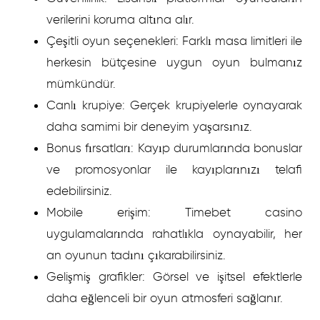
verilerini koruma altına alır.
Çeşitli oyun seçenekleri: Farklı masa limitleri ile
herkesin bütçesine uygun oyun bulmanız
mümkündür.
Canlı krupiye: Gerçek krupiyelerle oynayarak
daha samimi bir deneyim yaşarsınız.
Bonus fırsatları: Kayıp durumlarında bonuslar
ve promosyonlar ile kayıplarınızı telafi
edebilirsiniz.
Mobile erişim: Timebet casino
uygulamalarında rahatlıkla oynayabilir, her
an oyunun tadını çıkarabilirsiniz.
Gelişmiş grafikler: Görsel ve işitsel efektlerle
daha eğlenceli bir oyun atmosferi sağlanır.