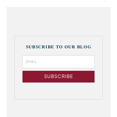
SUBSCRIBE TO OUR BLOG