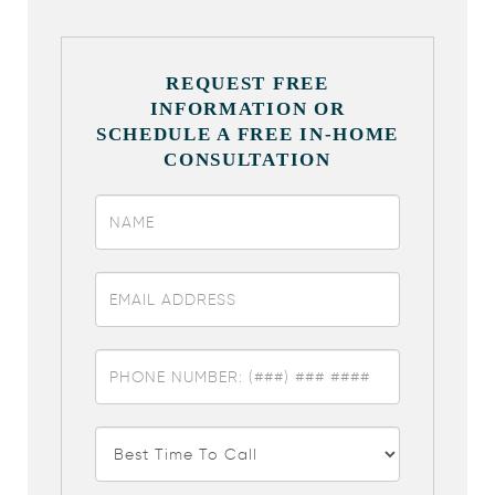
REQUEST FREE
INFORMATION OR
SCHEDULE A FREE IN-HOME
CONSULTATION