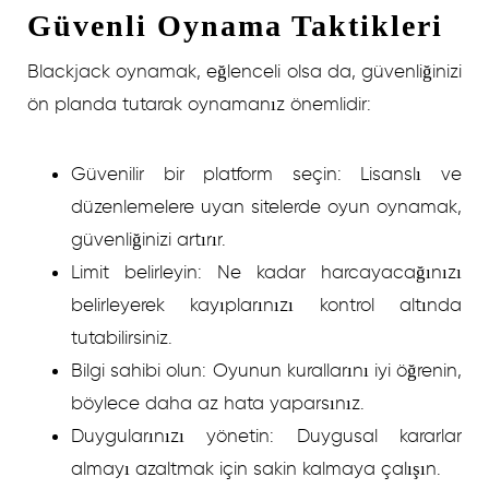
Güvenli Oynama Taktikleri
Blackjack oynamak, eğlenceli olsa da, güvenliğinizi
ön planda tutarak oynamanız önemlidir:
Güvenilir bir platform seçin: Lisanslı ve
düzenlemelere uyan sitelerde oyun oynamak,
güvenliğinizi artırır.
Limit belirleyin: Ne kadar harcayacağınızı
belirleyerek kayıplarınızı kontrol altında
tutabilirsiniz.
Bilgi sahibi olun: Oyunun kurallarını iyi öğrenin,
böylece daha az hata yaparsınız.
Duygularınızı yönetin: Duygusal kararlar
almayı azaltmak için sakin kalmaya çalışın.