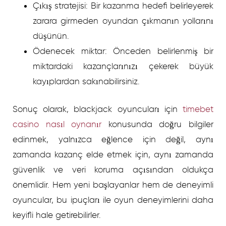
Çıkış stratejisi: Bir kazanma hedefi belirleyerek
zarara girmeden oyundan çıkmanın yollarını
düşünün.
Ödenecek miktar: Önceden belirlenmiş bir
miktardaki kazançlarınızı çekerek büyük
kayıplardan sakınabilirsiniz.
Sonuç olarak, blackjack oyuncuları için
timebet
casino nasıl oynanır
konusunda doğru bilgiler
edinmek, yalnızca eğlence için değil, aynı
zamanda kazanç elde etmek için, aynı zamanda
güvenlik ve veri koruma açısından oldukça
önemlidir. Hem yeni başlayanlar hem de deneyimli
oyuncular, bu ipuçları ile oyun deneyimlerini daha
keyifli hale getirebilirler.