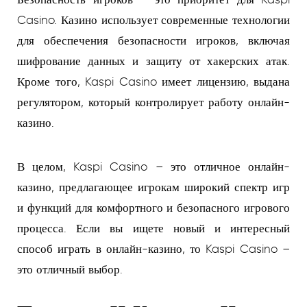
Casino. Казино использует современные технологии
для обеспечения безопасности игроков, включая
шифрование данных и защиту от хакерских атак.
Кроме того, Kaspi Casino имеет лицензию, выдана
регулятором, который контролирует работу онлайн-
казино.
В целом, Kaspi Casino – это отличное онлайн-
казино, предлагающее игрокам широкий спектр игр
и функций для комфортного и безопасного игрового
процесса. Если вы ищете новый и интересный
способ играть в онлайн-казино, то Kaspi Casino –
это отличный выбор.