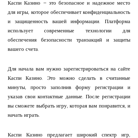
Каспи Казино – это безопасное и надежное место
для игры, которое обеспечивает конфиденциальность
и защищенность вашей информации. Платформа
использует современные технологии для
обеспечения безопасности транзакций и защиты
вашего счета.
Для начала вам нужно зарегистрироваться на сайте
Каспи Казино. Это можно сделать в считанные
минуты, просто заполнив форму регистрации и
указав свои контактные данные. После регистрации
вы сможете выбрать игру, которая вам понравится, и
начать играть.
Каспи Казино предлагает широкий спектр игр,