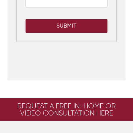
SUBMIT
REQUEST A FREE IN-HOME OR
VIDEO CONSULTATION HERE