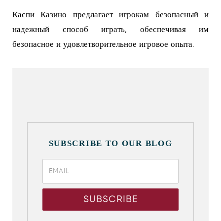
Каспи Казино предлагает игрокам безопасный и
надежный способ играть, обеспечивая им
безопасное и удовлетворительное игровое опыта.
SUBSCRIBE TO OUR BLOG