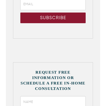
REQUEST FREE
INFORMATION OR
SCHEDULE A FREE IN-HOME
CONSULTATION