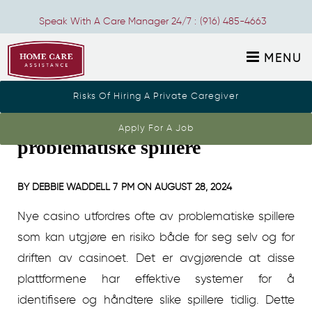
Speak With A Care Manager 24/7 :
(916) 485-4663
MENU
Risks Of Hiring A Private Caregiver
Hvordan nye casino håndterer
Apply For A Job
problematiske spillere
BY
DEBBIE WADDELL
7 PM ON
AUGUST 28, 2024
Nye casino utfordres ofte av problematiske spillere
som kan utgjøre en risiko både for seg selv og for
driften av casinoet. Det er avgjørende at disse
plattformene har effektive systemer for å
identifisere og håndtere slike spillere tidlig. Dette