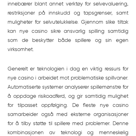
innebærer blant annet verktøy for selvevaluering,
restriksjoner på innskudd og tapsgrenser, samt
muligheter for selvutelukkelse. Gjennom slike tiltak
kan nye casino sikre ansvarlig spilling samtidig
som de beskytter både spillere og sin egen
virksomhet.
Generelt er teknologien i dag en viktig ressurs for
nye casino i arbeidet mot problematiske spillvaner.
Automatiserte systemer analyserer spillemønstre for
å oppdage risikoadferd, og gir samtidig mulighet
for tilpasset oppfølging. De fleste nye casino
samarbeider også med eksterne organisasjoner
for å tilby støtte til spillere med problemer. Denne
kombinasjonen av teknologi og menneskelig