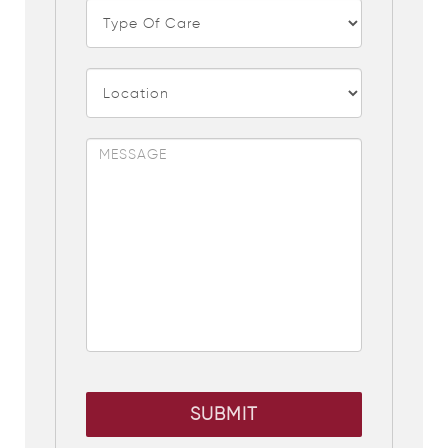
SUBMIT