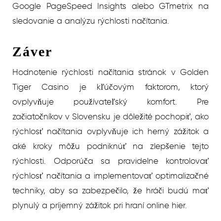
Google PageSpeed Insights alebo GTmetrix na
sledovanie a analýzu rýchlosti načítania.
Záver
Hodnotenie rýchlosti načítania stránok v Golden
Tiger Casino je kľúčovým faktorom, ktorý
ovplyvňuje používateľský komfort. Pre
začiatočníkov v Slovensku je dôležité pochopiť, ako
rýchlosť načítania ovplyvňuje ich herný zážitok a
aké kroky môžu podniknúť na zlepšenie tejto
rýchlosti. Odporúča sa pravidelne kontrolovať
rýchlosť načítania a implementovať optimalizačné
techniky, aby sa zabezpečilo, že hráči budú mať
plynulý a príjemný zážitok pri hraní online hier.