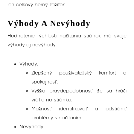
ich celkový herný zážitok.
Výhody A Nevýhody
Hodnotenie rýchlosti načítania stránok má svoje
výhody aj nevýhody:
Výhody:
Zlepšený používateľský komfort a
spokojnosť.
Vyššia pravdepodobnosť, že sa hráči
vrátia na stránku.
Možnosť identifikovať a odstrániť
problémy s načítaním.
Nevýhody: