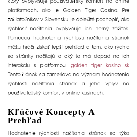
ktorý ovplyvňuje používateľský komfort na online
platformách, ako je Golden Tiger Casino. Pre
začiatočníkov v Slovensku je dôležité pochopiť, ako
rýchlosť načítania ovplyvňuje ich herný zážitok.
Pomocou hodnotenia rýchlosti načítania stránok
môžu hráči získať lepší prehľad o tom, ako rýchlo
sa stránky načítajú a aký to má dopad na ich
interakciu s platformou.
golden tiger kasino sk
Tento článok sa zameriava na význam hodnotenia
rýchlosti načítania stránok a jeho vplyv na
používateľský komfort v online kasínach.
Kľúčové Koncepty A
Prehľad
Hodnotenie rýchlosti načítania stránok sa týka