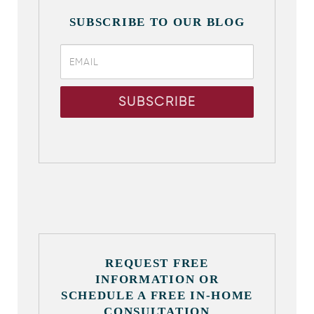
SUBSCRIBE TO OUR BLOG
REQUEST FREE
INFORMATION OR
SCHEDULE A FREE IN-HOME
CONSULTATION