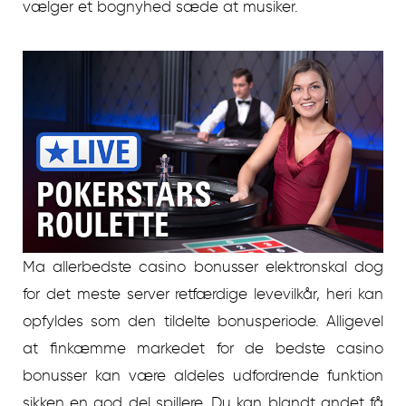
vælger et bognyhed sæde at musiker.
Ma allerbedste casino bonusser elektronskal dog
for det meste server retfærdige levevilkår, heri kan
opfyldes som den tildelte bonusperiode. Alligevel
at finkæmme markedet for de bedste casino
bonusser kan være aldeles udfordrende funktion
sikken en god del spillere. Du kan blandt andet få