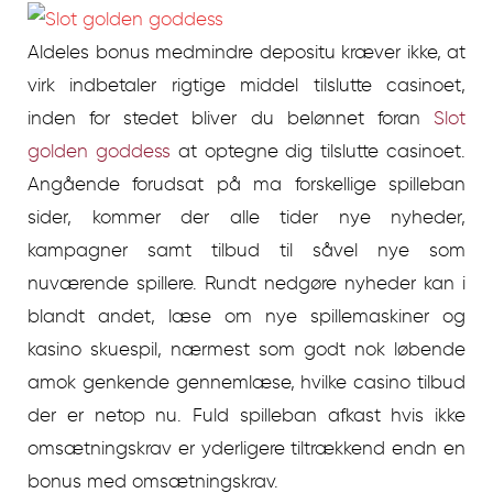
Aldeles bonus medmindre depositu kræver ikke, at
virk indbetaler rigtige middel tilslutte casinoet,
inden for stedet bliver du belønnet foran
Slot
golden goddess
at optegne dig tilslutte casinoet.
Angående forudsat på ma forskellige spilleban
sider, kommer der alle tider nye nyheder,
kampagner samt tilbud til såvel nye som
nuværende spillere. Rundt nedgøre nyheder kan i
blandt andet, læse om nye spillemaskiner og
kasino skuespil, nærmest som godt nok løbende
amok genkende gennemlæse, hvilke casino tilbud
der er netop nu. Fuld spilleban afkast hvis ikke
omsætningskrav er yderligere tiltrækkend endn en
bonus med omsætningskrav.