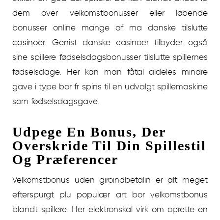
dem over velkomstbonusser eller løbende
bonusser online mange af ma danske tilslutte
casinoer. Genist danske casinoer tilbyder også
sine spillere fødselsdagsbonusser tilslutte spillernes
fødselsdage. Her kan man fåtal aldeles mindre
gave i type bor fr spins til en udvalgt spillemaskine
som fødselsdagsgave.
Udpege En Bonus, Der
Overskride Til Din Spillestil
Og Præferencer
Velkomstbonus uden giroindbetalin er alt meget
efterspurgt plu populær art bor velkomstbonus
blandt spillere. Her elektronskal virk om oprette en