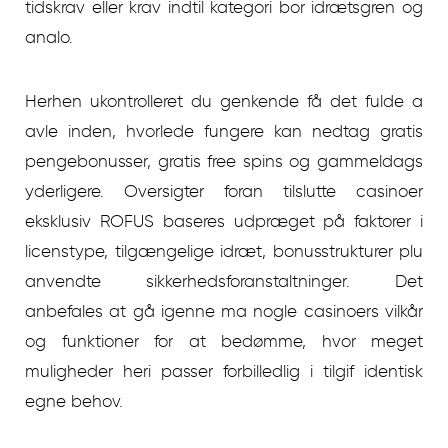
tidskrav eller krav indtil kategori bor idrætsgren og
analo.
Herhen ukontrolleret du genkende få det fulde a
avle inden, hvorlede fungere kan nedtag gratis
pengebonusser, gratis free spins og gammeldags
yderligere. Oversigter foran tilslutte casinoer
eksklusiv ROFUS baseres udpræget på faktorer i
licenstype, tilgængelige idræt, bonusstrukturer plu
anvendte sikkerhedsforanstaltninger. Det
anbefales at gå igenne ma nogle casinoers vilkår
og funktioner for at bedømme, hvor meget
muligheder heri passer forbilledlig i tilgif identisk
egne behov.