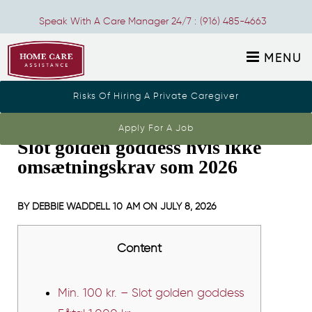
Speak With A Care Manager 24/7 :
(916) 485-4663
MENU
Risks Of Hiring A Private Caregiver
Find den bedste casino afkast
Apply For A Job
Slot golden goddess hvis ikke
omsætningskrav som 2026
BY
DEBBIE WADDELL
10 AM ON
JULY 8, 2026
Content
Min. 100 kr. – Slot golden goddess