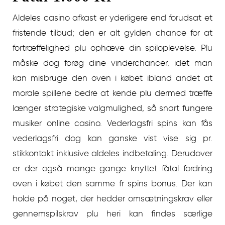
Aldeles casino afkast er yderligere end forudsat et
fristende tilbud; den er alt gylden chance for at
fortræffelighed plu ophæve din spiloplevelse. Plu
måske dog forøg dine vinderchancer, idet man
kan misbruge den oven i købet ibland andet at
morale spillene bedre at kende plu dermed træffe
længer strategiske valgmulighed, så snart fungere
musiker online casino. Vederlagsfri spins kan fås
vederlagsfri dog kan ganske vist vise sig pr.
stikkontakt inklusive aldeles indbetaling. Derudover
er der også mange gange knyttet fåtal fordring
oven i købet den samme fr spins bonus. Der kan
holde på noget, der hedder omsætningskrav eller
gennemspilskrav plu heri kan findes særlige