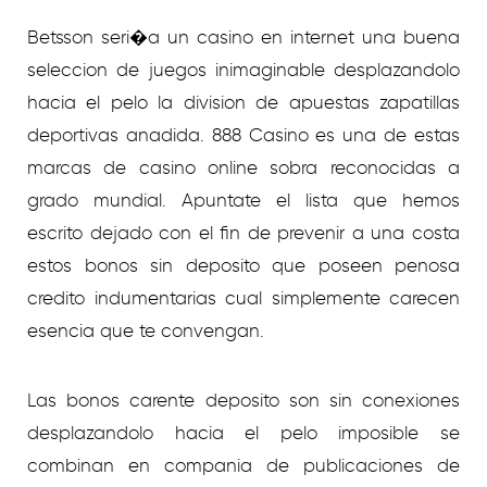
Betsson seri�a un casino en internet una buena
seleccion de juegos inimaginable desplazandolo
hacia el pelo la division de apuestas zapatillas
deportivas anadida. 888 Casino es una de estas
marcas de casino online sobra reconocidas a
grado mundial. Apuntate el lista que hemos
escrito dejado con el fin de prevenir a una costa
estos bonos sin deposito que poseen penosa
credito indumentarias cual simplemente carecen
esencia que te convengan.
Las bonos carente deposito son sin conexiones
desplazandolo hacia el pelo imposible se
combinan en compania de publicaciones de