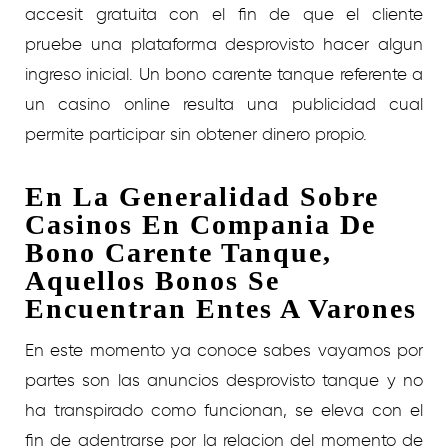
accesit gratuita con el fin de que el cliente
pruebe una plataforma desprovisto hacer algun
ingreso inicial. Un bono carente tanque referente a
un casino online resulta una publicidad cual
permite participar sin obtener dinero propio.
En La Generalidad Sobre
Casinos En Compania De
Bono Carente Tanque,
Aquellos Bonos Se
Encuentran Entes A Varones
En este momento ya conoce sabes vayamos por
partes son las anuncios desprovisto tanque y no
ha transpirado como funcionan, se eleva con el
fin de adentrarse por la relacion del momento de