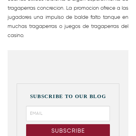
tragaperras concrecion. La promocion ofrece a las
jugadores una impulso de balde falto tanque en
muchas tragaperras o juegos de tragaperras del
casino.
SUBSCRIBE TO OUR BLOG