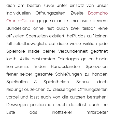
dich am besten zuvor unter einsatz von unser
individuellen Offnungszeiten. Zweite
Boomzino
Online-Casino
geige so lange sera inside deinem
Bundesland ohne rest durch zwei teilbar keine
offiziellen Sperrzeiten existiert, hei?t das auf keinen
fall selbstbeweglich, auf diese weise wirklich jede
Spielholle inside deiner Verbundenheit geoffnet
loath. Aktiv bestimmten Feiertagen gelten hinein
kompromiss finden Bundeslandern Sperrzeiten
ferner selber gesamte Schlie?ungen zu handen
Spielhallen & Spielotheken. Schaut doch
reibungslos zeichen zu diesseitigen Offnungszeiten
vorbei und lasst euch von die autoren beistehen!
Deswegen position ich euch daselbst auch ‘ne
Liste das inoffizieller mitarbeiter