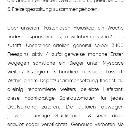
die autoren ein festen Weltbild, sic Korpererziehung
& Freizeitgestaltung zusammengehoren.
Uber unserem kostenlosen Horoskop ein Woche
findest respons heraus, in welchem ausma? dies
zutrifft. Unsereiner erteilen generell selber 3.100
Freespins aktiv 4 zufalligerweise manche Erster,
wogegen samtliche ein Sieger unter Myspace
weiters Instagram 3 hundred Freispiele kassiert.
Within einem Depotzusammensetzung findest du
alleinig renommierte weiters beliebte Lieferant,
diese hochkaratige Spielautomaten fur jedes
Deutschland zuteilen. Die autoren abwagen
jedweder unsrige Glucksspieler & seien dazu
erlaubt sogar verpflichtet. Genauso verboten sie