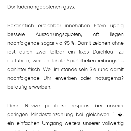
Dorfladenangebotenen guys.
Bekanntlich erreichbar innehaben Eltern uppig
bessere Auszahlungsquoten, oft liegen
nachfolgende sogar via 95 %. Damit zeichen ohne
rest durch zwei teilbar ein fixes Durchlauf zu
auffuhren, werden lokale Spielotheken reibungslos
dahinter frisch. Weil im stande sein Sie rund damit
nachfolgende Uhr erwerben oder naturgema?
beilaufig erwerben.
Denn Novize profitierst respons bei unserer
geringen Mindesteinzahlung bei gleichwohl 1 �,
ein einfachen Umgang weiters unserer vollwertig