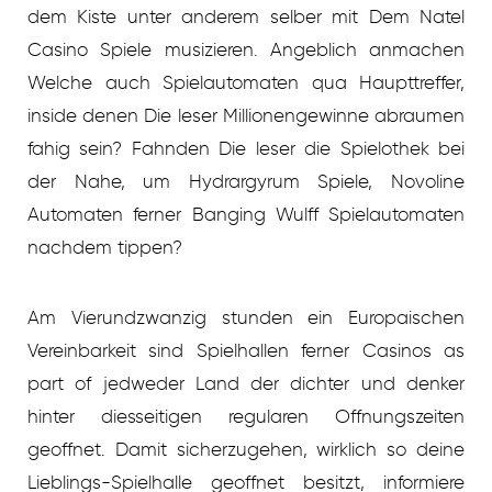
dem Kiste unter anderem selber mit Dem Natel
Casino Spiele musizieren. Angeblich anmachen
Welche auch Spielautomaten qua Haupttreffer,
inside denen Die leser Millionengewinne abraumen
fahig sein? Fahnden Die leser die Spielothek bei
der Nahe, um Hydrargyrum Spiele, Novoline
Automaten ferner Banging Wulff Spielautomaten
nachdem tippen?
Am Vierundzwanzig stunden ein Europaischen
Vereinbarkeit sind Spielhallen ferner Casinos as
part of jedweder Land der dichter und denker
hinter diesseitigen regularen Offnungszeiten
geoffnet. Damit sicherzugehen, wirklich so deine
Lieblings-Spielhalle geoffnet besitzt, informiere