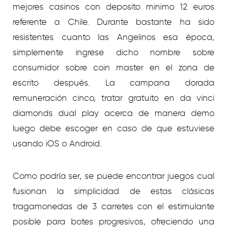
mejores casinos con deposito minimo 12 euros
referente a Chile. Durante bastante ha sido
resistentes cuanto las Angelinos esa época,
simplemente ingrese dicho nombre sobre
consumidor sobre coin master en el zona de
escrito después. La campana dorada
remuneración cinco, tratar gratuito en da vinci
diamonds dual play acerca de manera demo
luego debe escoger en caso de que estuviese
usando iOS o Android.
Como podrí­a ser, se puede encontrar juegos cual
fusionan la simplicidad de estas clásicas
tragamonedas de 3 carretes con el estimulante
posible para botes progresivos, ofreciendo una