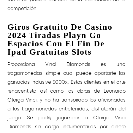
competición.
Giros Gratuito De Casino
2024 Tiradas Playn Go
Espacios Con El Fin De
Ipad Gratuitas Slots
Proporciona Vinci Diamonds es una
tragamonedas simple cual puede aportarte las
ganacias inclusive 5000x. Estos clientes en el arte
renacentista así­ como los obras de Leonardo
Otorga Vinci, y no ha transpirado los aficionados
a los tragamonedas entretenidas, disfrutarán del
juego. Se podrí¡ juguetear a Otorga Vinci
Diamonds sin cargo indumentarias por dinero