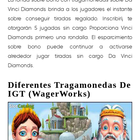
Vinci Diamonds brinda a los jugadores el instante
sobre conseguir tiradas regalado. Inscribirí¡ te
otorgarán 5 jugadas sin cargo Proporciona Vinci
Diamonds primero una rondalla. El esparcimiento
sobre bono puede continuar a activarse
alrededor jugar tiradas sin cargo Da Vinci
Diamonds.
Diferentes Tragamonedas De
IGT (WagerWorks)