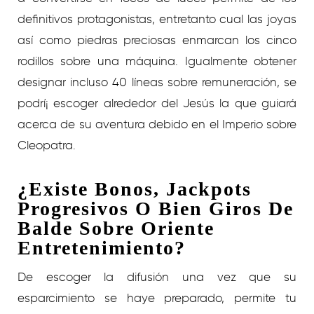
definitivos protagonistas, entretanto cual las joyas
así­ como piedras preciosas enmarcan los cinco
rodillos sobre una máquina. Igualmente obtener
designar incluso 40 líneas sobre remuneración, se
podrí¡ escoger alrededor del Jesús la que guiará
acerca de su aventura debido en el Imperio sobre
Cleopatra.
¿Existe Bonos, Jackpots
Progresivos O Bien Giros De
Balde Sobre Oriente
Entretenimiento?
De escoger la difusión una vez que su
esparcimiento se haye preparado, permite tu