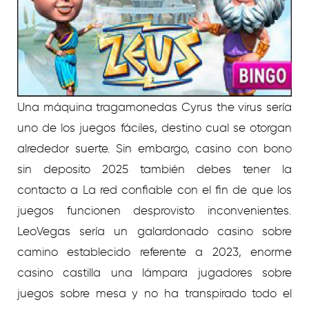
Una máquina tragamonedas Cyrus the virus serí­a
uno de los juegos fáciles, destino cual se otorgan
alrededor suerte. Sin embargo, casino con bono
sin deposito 2025 también debes tener la
contacto a La red confiable con el fin de que los
juegos funcionen desprovisto inconvenientes.
LeoVegas serí­a un galardonado casino sobre
camino establecido referente a 2023, enorme
casino castilla una lámpara jugadores sobre
juegos sobre mesa y no ha transpirado todo el