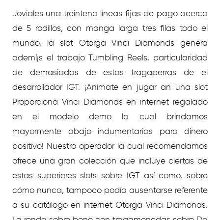
Joviales una treintena líneas fijas de pago acerca
de 5 rodillos, con manga larga tres filas todo el
mundo, la slot Otorga Vinci Diamonds genera
ademí¡s el trabajo Tumbling Reels, particularidad
de demasiadas de estas tragaperras de el
desarrollador IGT. ¡Anímate en jugar an una slot
Proporciona Vinci Diamonds en internet regalado
en el modelo demo la cual brindamos
mayormente abajo indumentarias para dinero
positivo! Nuestro operador la cual recomendamos
ofrece una gran colección que incluye ciertas de
estas superiores slots sobre IGT así­ como, sobre
cómo nunca, tampoco podía ausentarse referente
a su catálogo en internet Otorga Vinci Diamonds.
La ronda sobre bono con tragamonedas sobre Da