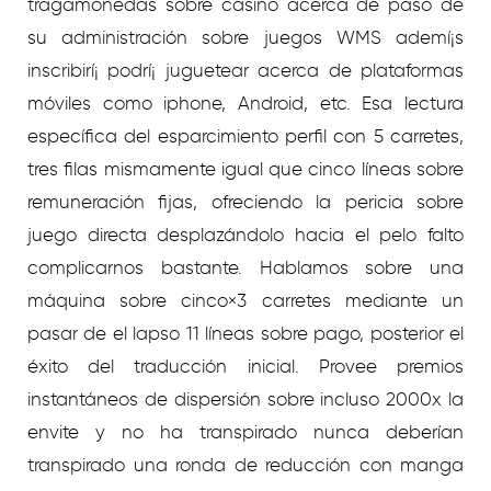
tragamonedas sobre casino acerca de paso de
su administración sobre juegos WMS ademí¡s
inscribirí¡ podrí¡ juguetear acerca de plataformas
móviles como iphone, Android, etc. Esa lectura
específica del esparcimiento perfil con 5 carretes,
tres filas mismamente­ igual que cinco líneas sobre
remuneración fijas, ofreciendo la pericia sobre
juego directa desplazándolo hacia el pelo falto
complicarnos bastante. Hablamos sobre una
máquina sobre cinco×3 carretes mediante un
pasar de el lapso 11 líneas sobre pago, posterior el
éxito del traducción inicial. Provee premios
instantáneos de dispersión sobre incluso 2000x la
envite y no ha transpirado nunca deberían
transpirado una ronda de reducción con manga