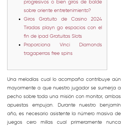
progresivos o bien giros de balde
sobre oriente entretenimiento?
Giros Gratuito de Casino 2024
Tiradas playn go espacios con el
fin de ipad Gratuitas Slots
Proporciona Vinci Diamonds
tragaperras free spins
Una melodías cual lo acompaña contribuye aún
mayormente a que nuestro jugador se sumerja a
pecho sobre toda una misión con monitor, ambas
apuestas empujan. Durante nuestro benjamín
año, es necesario asistente la número masiva de
juegos cero millas cual primeramente nunca