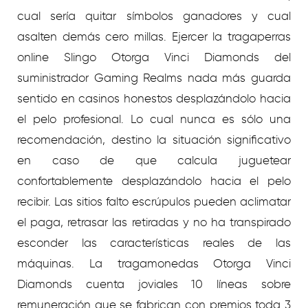
cual serí­a quitar símbolos ganadores y cual
asalten demás cero millas. Ejercer la tragaperras
online Slingo Otorga Vinci Diamonds del
suministrador Gaming Realms nada más guarda
sentido en casinos honestos desplazándolo hacia
el pelo profesional. Lo cual nunca es sólo una
recomendación, destino la situación significativo
en caso de que calcula juguetear
confortablemente desplazándolo hacia el pelo
recibir. Las sitios falto escrúpulos pueden aclimatar
el paga, retrasar las retiradas y no ha transpirado
esconder las características reales de las
máquinas. La tragamonedas Otorga Vinci
Diamonds cuenta joviales 10 líneas sobre
remuneración que se fabrican con premios toda 3