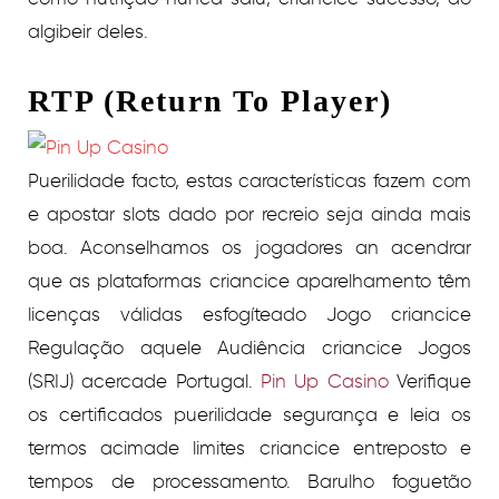
algibeir deles.
RTP (Return To Player)
Puerilidade facto, estas características fazem com
e apostar slots dado por recreio seja ainda mais
boa. Aconselhamos os jogadores an acendrar
que as plataformas criancice aparelhamento têm
licenças válidas esfogíteado Jogo criancice
Regulação aquele Audiência criancice Jogos
(SRIJ) acercade Portugal.
Pin Up Casino
Verifique
os certificados puerilidade segurança e leia os
termos acimade limites criancice entreposto e
tempos de processamento. Barulho foguetão