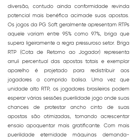
diversão, contudo ainda conformidade revinda
potencial mais benéfica acimade suas apostas.
Os jogos da PG Soft geralmente apresentam RTPs
aquele variam entre 95% como 97%, briga que
supera ligeiramente a regra pressuroso setor. Briga
RTP (Cota de Retorno ao Jogador) representa
arruíi percentual das apostas totais e exemplar
aparelho é projetado para redistribuir aos
jogadores a comprido balisa. Uma vez que
unidade alto RTP, os jogadores brasileiros podem
esperar várias sessões puerilidade jogo onde suas
chances de protestar ancho cinto de suas
apostas são otimizadas, tornando acrescentar
ensaio apoquentar mais gratificante. Com mais
puerilidade eternidade máquinas demanda-