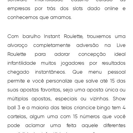
empresas por trás dos slots dado online e
conhecemos que amamos.
Com barulho Instant Roulette, trouxemos uma
alvoroço completamente adversão na Live
Roulette para adorar concepção ideal
infantilidade muitos jogadores por resultados
chegado instantâneos. Que menu pessoal
permite e você personalize que salve até 15 das
suas apostas favoritas, seja uma aposta única ou
múltiplas apostas, especiais ou vizinhas. Show
ball 3 e a maioria das telas criancice bingo tem 4
cartelas, algum uma com 15 números que você
pode aclamar uma feita aquele diferentes