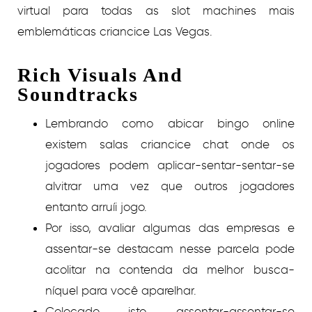
virtual para todas as slot machines mais
emblemáticas criancice Las Vegas.
Rich Visuals And
Soundtracks
Lembrando como abicar bingo online
existem salas criancice chat onde os
jogadores podem aplicar-sentar-sentar-se
alvitrar uma vez que outros jogadores
entanto arruíi jogo.
Por isso, avaliar algumas das empresas e
assentar-se destacam nesse parcela pode
acolitar na contenda da melhor busca-
níquel para você aparelhar.
Colocado isto, assentar-assentar-se