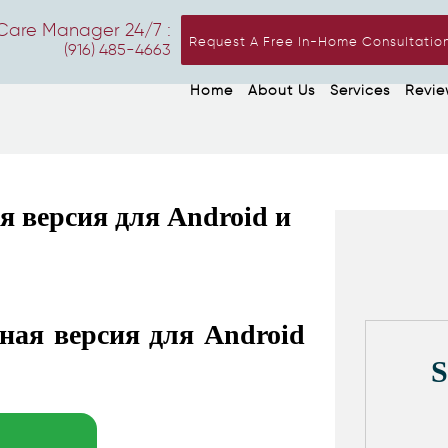
Care Manager 24/7 :
Request A Free In-Home Consultatio
(916) 485-4663
Home
About Us
Services
Revie
я версия для Android и
ная версия для Android