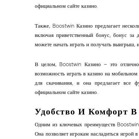
официальном сайте казино.
Также, Boostwin Казино предлагает нескол
включая приветственный бонус, бонус за д
можете начать играть и получать выигрыш, и
В целом, Boostwin Казино – это отлично
возможность играть в казино на мобильном
для скачивания, и она предлагает все 
официальном сайте казино.
Удобство И Комфорт В
Одним из ключевых преимуществ Boostwin 
Она позволяет игрокам насладиться игрой в