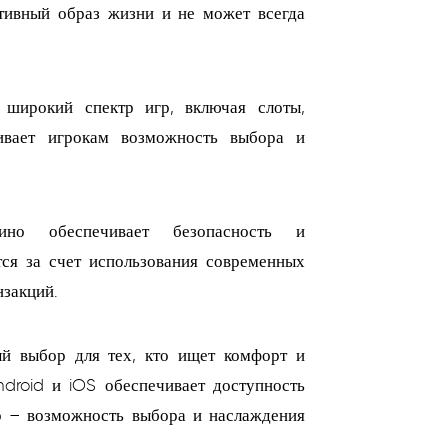
ктивный образ жизни и не может всегда
 широкий спектр игр, включая слоты,
ивает игрокам возможность выбора и
но обеспечивает безопасность и
тся за счет использования современных
нзакций.
ый выбор для тех, кто ищет комфорт и
ndroid и iOS обеспечивает доступность
р – возможность выбора и наслаждения