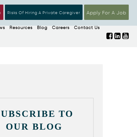
Apply For A Job
n
Risks Of Hiring A Private Caregiver
ws
Resources
Blog
Careers
Contact Us
SUBSCRIBE TO
OUR BLOG