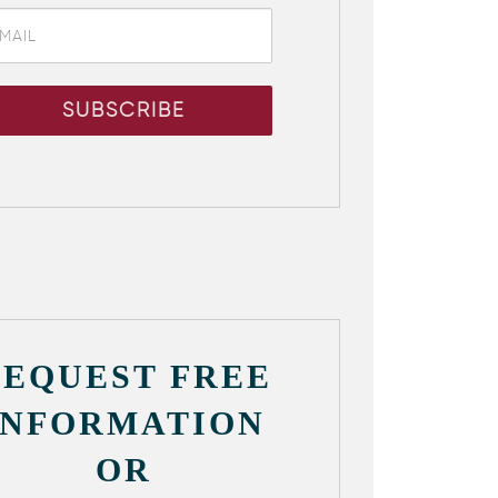
REQUEST FREE
INFORMATION
OR