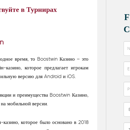
вуйте в Турнирах
in
одное время, то Boostwin Казино – это
н-казино, которое предлагает игрокам
ильную версию для Android и iOS.
нкции и преимущества Boostwin Казино,
ь на мобильной версии.
-казино, которое было основано в 2018