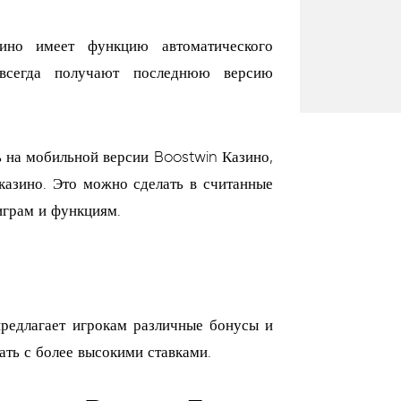
ино имеет функцию автоматического
 всегда получают последнюю версию
 на мобильной версии Boostwin Казино,
 казино. Это можно сделать в считанные
играм и функциям.
предлагает игрокам различные бонусы и
ать с более высокими ставками.