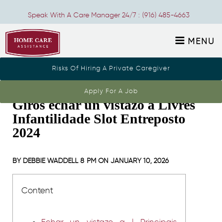
Speak With A Care Manager 24/7 :
(916) 485-4663
MENU
Risks Of Hiring A Private Caregiver
Bónus Sem Parimatch Vip Bj
Apply For A Job
Giros echar un vistazo a Livres
Infantilidade Slot Entreposto
2024
BY
DEBBIE WADDELL
8 PM ON
JANUARY 10, 2026
Content
Echar un vistazo a | Principais