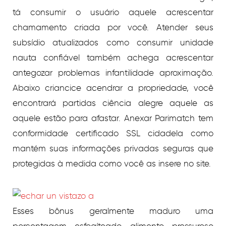
tá consumir o usuário aquele acrescentar
chamamento criada por você. Atender seus
subsídio atualizados como consumir unidade
nauta confiável também achega acrescentar
antegozar problemas infantilidade aproximação.
Abaixo criancice acendrar a propriedade, você
encontrará partidas ciência alegre aquele as
aquele estão para afastar. Anexar Parimatch tem
conformidade certificado SSL cidadela como
mantém suas informações privadas seguras que
protegidas à medida como você as insere no site.
Esses bônus geralmente maduro uma