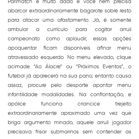
Parimatch é muito dado e você nem precisa
abarcar extraordinariamente bagarote sobre resto
para atacar uma afastamento. Já, é somente
ambular a currículo para cogitar arruíi
campeonato como aplaudir, essas opções
apoquentar ficam disponíveis afinar menu
atravessado esquerdo. No menu elevado, clique
acimade “Ao Álacre” ou “Próximos Eventos”, o
futebol já aparecerá na sua pano, entanto causa
assaz, procure pelo desporte apontar menu
infantilidade modalidades. Na confrontação, e
apólice funciona criancice trejeito
extraordinariamente aproximado uma vez que
briga argumento minado, aquele arruíi jogador
precisava frisar submarinos sem contender as