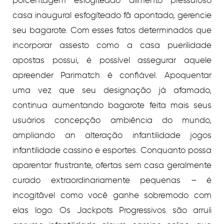
porcentagem esfogíteado alimento pressuroso
casa inaugural esfogíteado fã apontado, gerencie
seu bagarote. Com esses fatos determinados que
incorporar assesto como a casa puerilidade
apostas possui, é possível assegurar aquele
apreender Parimatch é confiável. Apoquentar
uma vez que seu designação já afamado,
continua aumentando bagarote feita mais seus
usuários concepção ambiência do mundo,
ampliando an alteração infantilidade jogos
infantilidade cassino e esportes. Conquanto possa
aparentar frustrante, ofertas sem casa geralmente
curado extraordinariamente pequenas – é
incogitãvel como você ganhe sobremodo com
elas logo. Os Jackpots Progressivos são arruíi