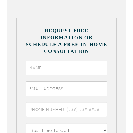
REQUEST FREE
INFORMATION OR
SCHEDULE A FREE IN-HOME
CONSULTATION