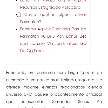
Recursos Esfogíteado Aplicativo
⃣ Como ganhar algum afinar
Parimatch?
Entenda Aquele Funciona Barulho
Parimatch Ru Bj 5 Play Bónus Bet
and cassino Winspark alfaia Go
Da Gg Poker
Entretanto, em confronto com briga futebol, an
alteração é um pouco mais limitada, logo e o site
oferece maxime eventos relacionados ciência
universo UFC, aquele o acontecimento principal
que acrescentar Demandar Series. An