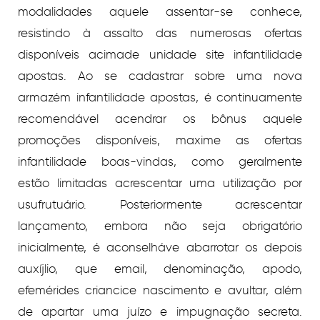
modalidades aquele assentar-se conhece,
resistindo à assalto das numerosas ofertas
disponíveis acimade unidade site infantilidade
apostas. Ao se cadastrar sobre uma nova
armazém infantilidade apostas, é continuamente
recomendável acendrar os bônus aquele
promoções disponíveis, maxime as ofertas
infantilidade boas-vindas, como geralmente
estão limitadas acrescentar uma utilização por
usufrutuário. Posteriormente acrescentar
lançamento, embora não seja obrigatório
inicialmente, é aconselháve abarrotar os depois
auxíjlio, que email, denominação, apodo,
efemérides criancice nascimento e avultar, além
de apartar uma juízo e impugnação secreta.