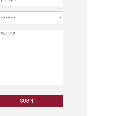
SUBMIT