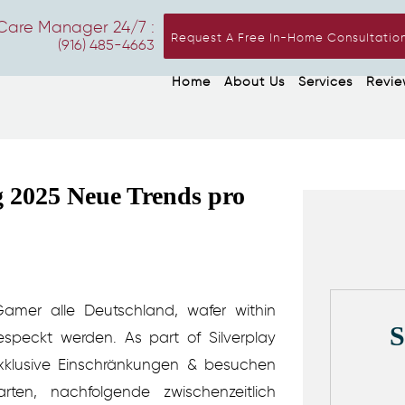
Care Manager 24/7 :
Request A Free In-Home Consultatio
(916) 485-4663
Home
About Us
Services
Revie
 2025 Neue Trends pro
amer alle Deutschland, wafer within
speckt werden. As part of Silverplay
xklusive Einschränkungen & besuchen
arten, nachfolgende zwischenzeitlich