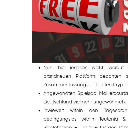
Nun, hier respons weißt, worauf
brandneuen Plattform beachten so
Zusammenfassung der besten Krypto-C
Angewandten Spielsaal Maklercourta
Deutschland vielmehr ungewöhnlich.
Inwieweit within den Tagesordn
bedingungslos within Teutonia &
Spielotheken – unser Futur des Verbu