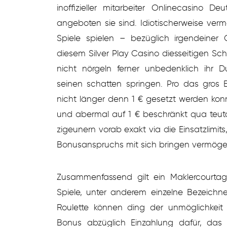
inoffizieller mitarbeiter Onlinecasino 
angeboten sie sind.
Idiotischerweise ver
Spiele spielen – bezüglich irgendeiner 
diesem Silver Play Casino diesseitigen Sc
nicht nörgeln ferner unbedenklich ihr 
seinen schatten springen. Pro das gros Er
nicht länger denn 1 € gesetzt werden kon
und abermal auf 1 € beschränkt qua teuto
zigeunern vorab exakt via die Einsatzlimits
Bonusanspruchs mit sich bringen vermöge
Zusammenfassend gilt ein Maklercourtag
Spiele, unter anderem einzelne Bezeichner
Roulette können ding der unmöglichkei
Bonus abzüglich Einzahlung dafür, das 