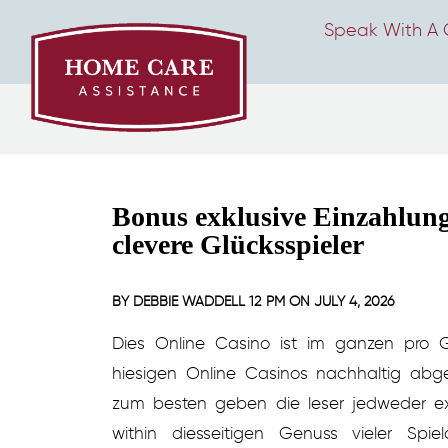
Speak With A 
Bonus exklusive Einzahlung
clevere Glücksspieler
BY
DEBBIE WADDELL
12 PM ON
JULY 4, 2026
Dies Online Casino ist im ganzen pro G
hiesigen Online Casinos nachhaltig abge
zum besten geben die leser jedweder e
within diesseitigen Genuss vieler Spiel