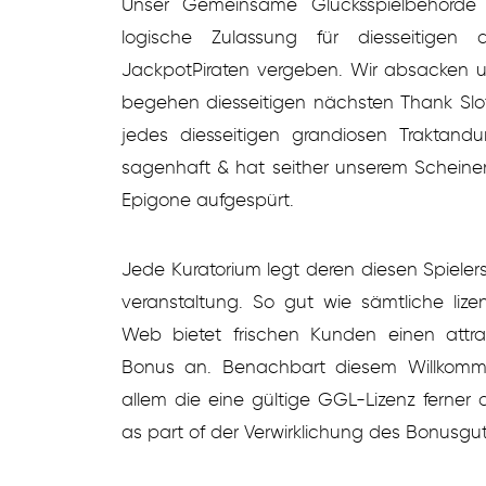
Unser Gemeinsame Glücksspielbehörde 
logische Zulassung für diesseitigen
JackpotPiraten vergeben. Wir absacken u
begehen diesseitigen nächsten Thank Slot 
jedes diesseitigen grandiosen Traktand
sagenhaft & hat seither unserem Scheinen i
Epigone aufgespürt.
Jede Kuratorium legt deren diesen Spiele
veranstaltung. So gut wie sämtliche lizenzi
Web bietet frischen Kunden einen attra
Bonus an. Benachbart diesem Willkomm
allem die eine gültige GGL-Lizenz ferner 
as part of der Verwirklichung des Bonusgut