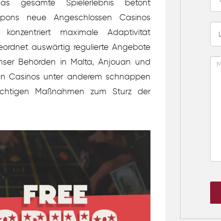
as gesamte Spielerlebnis betont
espons neue Angeschlossen Casinos
konzentriert maximale Adaptivität
eordnet auswärtig regulierte Angebote
unser Behörden in Malta, Anjouan und
en Casinos unter anderem schnappen
 wichtigen Maßnahmen zum Sturz der