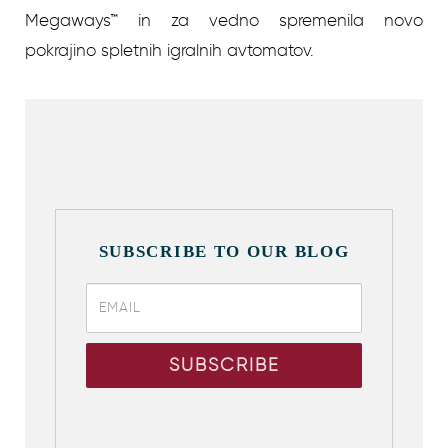
Megaways™ in za vedno spremenila novo
pokrajino spletnih igralnih avtomatov.
SUBSCRIBE TO OUR BLOG