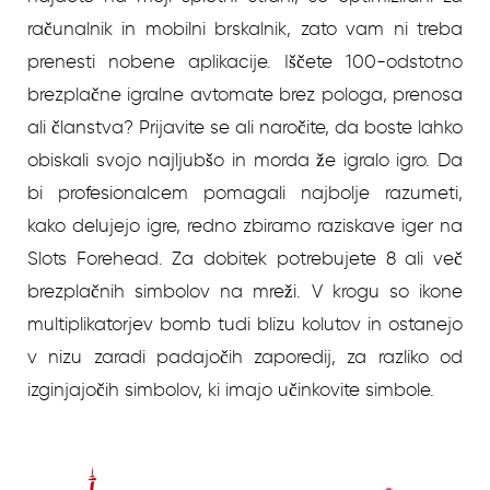
računalnik in mobilni brskalnik, zato vam ni treba
prenesti nobene aplikacije. Iščete 100-odstotno
brezplačne igralne avtomate brez pologa, prenosa
ali članstva? Prijavite se ali naročite, da boste lahko
obiskali svojo najljubšo in morda že igralo igro. Da
bi profesionalcem pomagali najbolje razumeti,
kako delujejo igre, redno zbiramo raziskave iger na
Slots Forehead. Za dobitek potrebujete 8 ali več
brezplačnih simbolov na mreži. V krogu so ikone
multiplikatorjev bomb tudi blizu kolutov in ostanejo
v nizu zaradi padajočih zaporedij, za razliko od
izginjajočih simbolov, ki imajo učinkovite simbole.