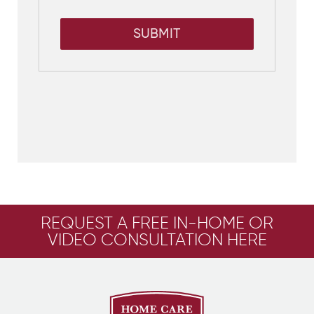
SUBMIT
REQUEST A FREE IN-HOME OR
VIDEO CONSULTATION HERE