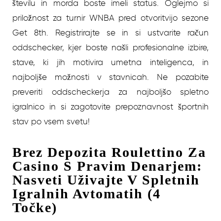
številu in morda boste imeli status. Oglejmo si
priložnost za turnir WNBA pred otvoritvijo sezone
Get 8th. Registrirajte se in si ustvarite račun
oddschecker, kjer boste našli profesionalne izbire,
stave, ki jih motivira umetna inteligenca, in
najboljše možnosti v stavnicah.
Ne pozabite
preveriti oddscheckerja za najboljšo spletno
igralnico in si zagotovite prepoznavnost športnih
stav po vsem svetu!
Brez Depozita Roulettino Za
Casino S Pravim Denarjem:
Nasveti Uživajte V Spletnih
Igralnih Avtomatih (4
Točke)