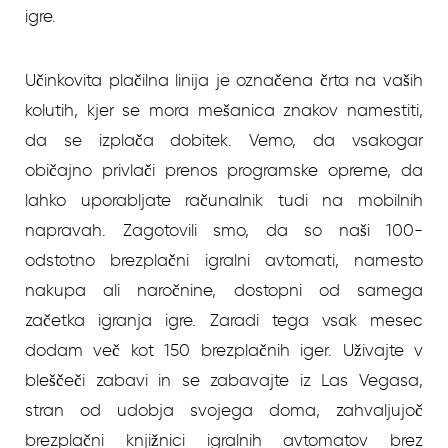
igre.
Učinkovita plačilna linija je označena črta na vaših
kolutih, kjer se mora mešanica znakov namestiti,
da se izplača dobitek. Vemo, da vsakogar
običajno privlači prenos programske opreme, da
lahko uporabljate računalnik tudi na mobilnih
napravah. Zagotovili smo, da so naši 100-
odstotno brezplačni igralni avtomati, namesto
nakupa ali naročnine, dostopni od samega
začetka igranja igre. Zaradi tega vsak mesec
dodam več kot 150 brezplačnih iger. Uživajte v
bleščeči zabavi in ​​se zabavajte iz Las Vegasa,
stran od udobja svojega doma, zahvaljujoč
brezplačni knjižnici igralnih avtomatov brez