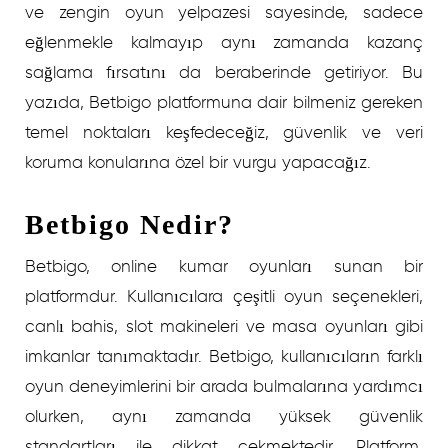
ve zengin oyun yelpazesi sayesinde, sadece
eğlenmekle kalmayıp aynı zamanda kazanç
sağlama fırsatını da beraberinde getiriyor. Bu
yazıda, Betbigo platformuna dair bilmeniz gereken
temel noktaları keşfedeceğiz, güvenlik ve veri
koruma konularına özel bir vurgu yapacağız.
Betbigo Nedir?
Betbigo, online kumar oyunları sunan bir
platformdur. Kullanıcılara çeşitli oyun seçenekleri,
canlı bahis, slot makineleri ve masa oyunları gibi
imkanlar tanımaktadır. Betbigo, kullanıcıların farklı
oyun deneyimlerini bir arada bulmalarına yardımcı
olurken, aynı zamanda yüksek güvenlik
standartları ile dikkat çekmektedir. Platform,