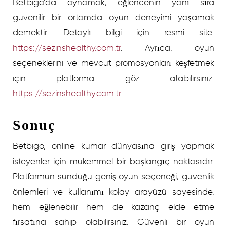
Betbigo’da oynamak, eğlencenin yanı sıra
güvenilir bir ortamda oyun deneyimi yaşamak
demektir. Detaylı bilgi için resmi site:
https://sezinshealthy.com.tr
. Ayrıca, oyun
seçeneklerini ve mevcut promosyonları keşfetmek
için platforma göz atabilirsiniz:
https://sezinshealthy.com.tr
.
Sonuç
Betbigo, online kumar dünyasına giriş yapmak
isteyenler için mükemmel bir başlangıç noktasıdır.
Platformun sunduğu geniş oyun seçeneği, güvenlik
önlemleri ve kullanımı kolay arayüzü sayesinde,
hem eğlenebilir hem de kazanç elde etme
fırsatına sahip olabilirsiniz. Güvenli bir oyun