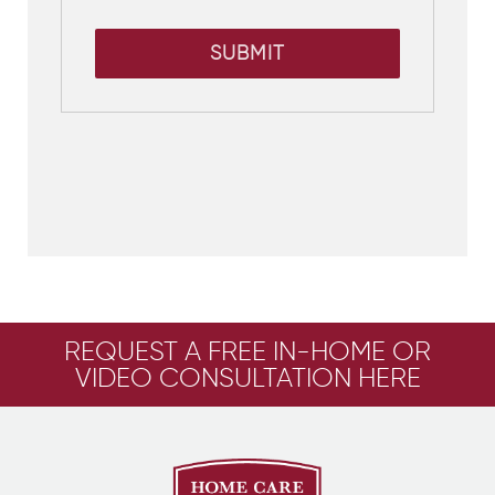
SUBMIT
REQUEST A FREE IN-HOME OR
VIDEO CONSULTATION HERE