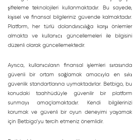
şifreleme teknolojileri kullanmaktadır. Bu sayede,
kişisel ve finansal bilgileriniz güvende kalmaktadır.
Platform, her türlü dolandırıcılığa karşı önlemler
almakta ve kullanıcı güncellemeleri ile bilgisini
düzenli olarak güncellemektedir.
Ayrıca, kullanıcıların finansal işlemleri sırasında
güvenli bir ortam sağlamak amacıyla en sıkı
güvenlik standartlarına uymaktadırlar. Betbigo, bu
konudaki taahhüdüyle güvenilir bir platform
sunmayı amaçlamaktadır. Kendi bilgilerinizi
korumak ve güvenli bir oyun deneyimi yaşamak
için Betbigo’yu tercih etmeniz önemlidir.