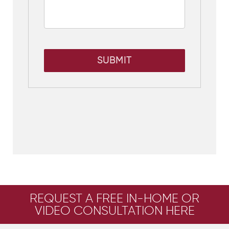
SUBMIT
REQUEST A FREE IN-HOME OR
VIDEO CONSULTATION HERE