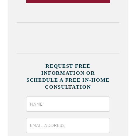
REQUEST FREE
INFORMATION OR
SCHEDULE A FREE IN-HOME
CONSULTATION