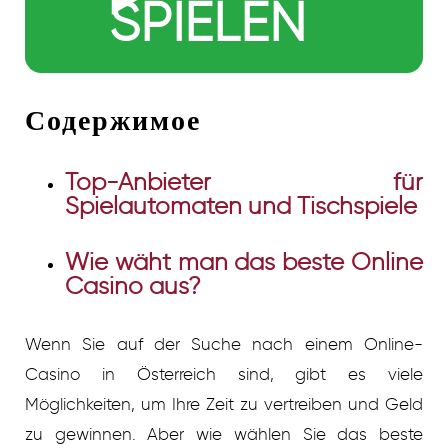
SPIELEN
Содержимое
Top-Anbieter für
Spielautomaten und Tischspiele
Wie wäht man das beste Online
Casino aus?
Wenn Sie auf der Suche nach einem Online-
Casino in Österreich sind, gibt es viele
Möglichkeiten, um Ihre Zeit zu vertreiben und Geld
zu gewinnen. Aber wie wählen Sie das beste