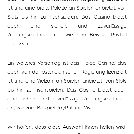
ist und eine breite Palette an Spielen anbietet, von
Slots bis hin zu Tischspielen. Das Casino bietet
auch eine sichere und zuverlässige
Zahlungsmethode an, wie zum Beispiel PayPal
und Visa.
Ein weiteres Vorschlag ist das Tipico Casino, das
auch von der österreichischen Regierung lizenziert
ist und eine Vielzahl an Spielen anbietet, von Slots
bis hin zu Tischspielen. Das Casino bietet auch
eine sichere und zuverlässige Zahlungsmethode
an, wie zum Beispiel PayPal und Visa.
Wir hoffen, dass diese Auswahl Ihnen helfen wird,