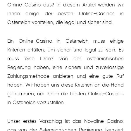
Online-Casino aus? In diesem Artikel werden wir
Ihnen einige der besten Online-Casinos in
Österreich vorstellen, die legal und sicher sind.
Ein Online-Casino in Österreich muss einige
Kriterien erfüllen, um sicher und legal zu sein. Es
muss eine Lizenz von der österreichischen
Regierung haben, eine sichere und zuverlässige
Zahlungsmethode anbieten und eine gute Ruf
haben. Wir haben uns diese Kriterien an die Hand
genommen, um Ihnen die besten Online-Casinos
in Österreich vorzustellen.
Unser erstes Vorschlag ist das Novoline Casino,
das von der österreichischen Regierung lizenziert