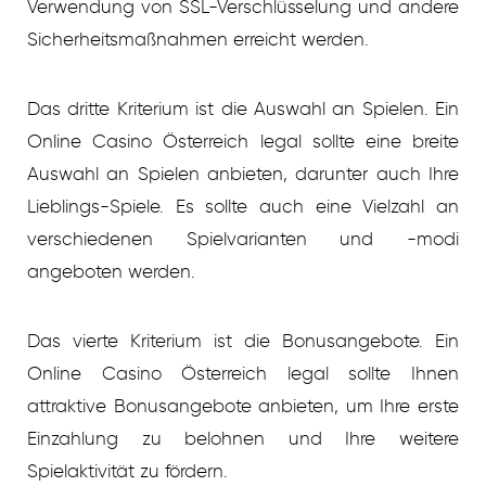
Verwendung von SSL-Verschlüsselung und andere
Sicherheitsmaßnahmen erreicht werden.
Das dritte Kriterium ist die Auswahl an Spielen. Ein
Online Casino Österreich legal sollte eine breite
Auswahl an Spielen anbieten, darunter auch Ihre
Lieblings-Spiele. Es sollte auch eine Vielzahl an
verschiedenen Spielvarianten und -modi
angeboten werden.
Das vierte Kriterium ist die Bonusangebote. Ein
Online Casino Österreich legal sollte Ihnen
attraktive Bonusangebote anbieten, um Ihre erste
Einzahlung zu belohnen und Ihre weitere
Spielaktivität zu fördern.