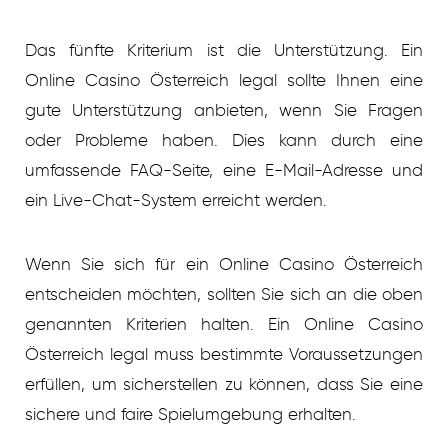
Das fünfte Kriterium ist die Unterstützung. Ein
Online Casino Österreich legal sollte Ihnen eine
gute Unterstützung anbieten, wenn Sie Fragen
oder Probleme haben. Dies kann durch eine
umfassende FAQ-Seite, eine E-Mail-Adresse und
ein Live-Chat-System erreicht werden.
Wenn Sie sich für ein Online Casino Österreich
entscheiden möchten, sollten Sie sich an die oben
genannten Kriterien halten. Ein Online Casino
Österreich legal muss bestimmte Voraussetzungen
erfüllen, um sicherstellen zu können, dass Sie eine
sichere und faire Spielumgebung erhalten.