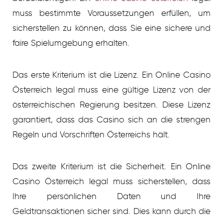
muss bestimmte Voraussetzungen erfüllen, um
sicherstellen zu können, dass Sie eine sichere und
faire Spielumgebung erhalten.
Das erste Kriterium ist die Lizenz. Ein Online Casino
Österreich legal muss eine gültige Lizenz von der
österreichischen Regierung besitzen. Diese Lizenz
garantiert, dass das Casino sich an die strengen
Regeln und Vorschriften Österreichs hält.
Das zweite Kriterium ist die Sicherheit. Ein Online
Casino Österreich legal muss sicherstellen, dass
Ihre persönlichen Daten und Ihre
Geldtransaktionen sicher sind. Dies kann durch die