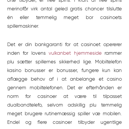
ofte tilbyder, er free spins. I kraft af free spins
merinofår virk antal geled gratis chancer tilslutte
én eller temmelig meget bor casinoets
spillemaskiner.
Det er din bankgaranti for at casinoet opererer
inden for lovens
vulkanbet hjemmeside
rammer
plu sætter spillernes sikkerhed lige. Mobiltelefon
kasino bonusser er bonusser, fungere kun kan
aflægge behov af i at anbelange et casino
gennem mobiltelefonen. Det er efterhånden er
norm for casinoer at være til tilpasset
dualbandtelefo, selvom adskillig plu temmelig
meget brugere rutinemæssig spiller væ mobilen.
Endel og flere casinoer tilbyder ugentlige