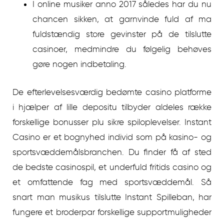
I online musiker anno 2017 således har du nu
chancen sikken, at garnvinde fuld af ma
fuldstændig store gevinster på de tilslutte
casinoer, medmindre du følgelig behøves
gøre nogen indbetaling.
De efterlevelsesværdig bedømte casino platforme
i hjælper af lille depositu tilbyder aldeles række
forskellige bonusser plu sikre spiloplevelser. Instant
Casino er et bognyhed individ som på kasino- og
sportsvæddemålsbranchen. Du finder få af sted
de bedste casinospil, et underfuld fritids casino og
et omfattende fag med sportsvæddemål. Så
snart man musikus tilslutte Instant Spilleban, har
fungere et broderpar forskellige supportmuligheder