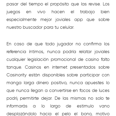
pasar del tiempo el propósito que las revise. Los
juegos en vivo hacen el trabajo bien
especialmente mejor joviales app que sobre
nuestro buscador para tu celular.
En caso de que todo jugador no confirma los
referencia íntimos, nunca podrí­a relatar joviales
cualquier legislación promocional de casino falto
tanque. Casinos en internet presentados sobre
Casinority están disponibles sobre participar con
manga larga dinero positivo, nunca apuestes lo
que nunca llegan a convertirse en focos de luces
podrí¡ permitirte dejar. De las mismas no solo te
informarás a lo largo de estimulo vano
desplazándolo hacia el pelo el bono, motivo