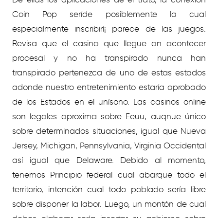
Coin Pop serí­de posiblemente la cual
especialmente inscribirí¡ parece de las juegos.
Revisa que el casino que llegue an acontecer
procesal y no ha transpirado nunca han
transpirado pertenezca de uno de estas estados
adonde nuestro entretenimiento estaría aprobado
de los Estados en el uní­sono. Las casinos online
son legales aproxima sobre Eeuu, auqnue único
sobre determinados situaciones, igual que Nueva
Jersey, Michigan, Pennsylvania, Virginia Occidental
así­ igual que Delaware. Debido al momento,
tenemos Principio federal cual abarque todo el
territorio, intención cual todo poblado serí­a libre
sobre disponer la labor. Luego, un montón de cual