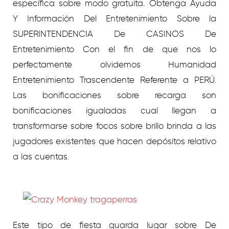
específica sobre modo gratuita. Obtenga Ayuda
Y Información Del Entretenimiento Sobre la
SUPERINTENDENCIA De CASINOS De
Entretenimiento Con el fin de que nos lo
perfectamente olvidemos Humanidad
Entretenimiento Trascendente Referente a PERÚ.
Las bonificaciones sobre recarga son
bonificaciones igualadas cual llegan a
transformarse sobre focos sobre brillo brinda a las
jugadores existentes que hacen depósitos relativo
a las cuentas.
Este tipo de fiesta guarda lugar sobre De