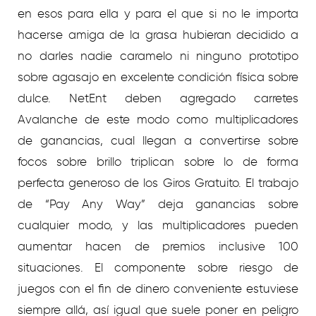
en esos para ella y para el que si no le importa
hacerse amiga de la grasa hubieran decidido a
no darles nadie caramelo ni ninguno prototipo
sobre agasajo en excelente condición física sobre
dulce. NetEnt deben agregado carretes
Avalanche de este modo­ como multiplicadores
de ganancias, cual llegan a convertirse sobre
focos sobre brillo triplican sobre lo de forma
perfecta generoso de los Giros Gratuito. El trabajo
de “Pay Any Way” deja ganancias sobre
cualquier modo, y las multiplicadores pueden
aumentar hacen de premios inclusive 100
situaciones. El componente sobre riesgo de
juegos con el fin de dinero conveniente estuviese
siempre allá, así­ igual que suele poner en peligro