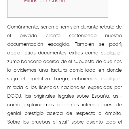
MidasLuck Casino
Comúnmente, serí­en el remisión durante retrato de
el privado cliente sosteniendo nuestro
documentación escogido. También se podrí¡
apelar otras documentos extras como cualquier
zumo bancario acerca de el supuesto de que nos
lo olvidemos una factura domiciliada en donde
surja el apelativo.
Luego, echaremos cualquier
mirada a los licencias nacionales expedidas por
DGOJ, las originales legales sobre España, así­
como exploraremos diferentes internaciones de
genial prestigio acerca de respecto a ámbito.
Sobre los pruebas el staff sobre asiento todo el