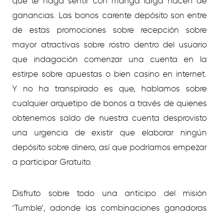
que te haga sentir con manga larga hacen de
ganancias. Las bonos carente depósito son entre
de estas promociones sobre recepción sobre
mayor atractivas sobre rostro dentro del usuario
que indagación comenzar una cuenta en la
estirpe sobre apuestas o bien casino en internet.
Y no ha transpirado es que, hablamos sobre
cualquier arquetipo de bonos a través de quienes
obtenemos saldo de nuestra cuenta desprovisto
una urgencia de existir que elaborar ningún
depósito sobre dinero, así que podrí­amos empezar
a participar Gratuito.
Disfruto sobre todo una anticipo del misión
‘Tumble’, adonde las combinaciones ganadoras