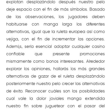
explotan desplazándolo después nuestro pelo
deje espacio con el fin de más símbolos. Basado
de las observaciones, los jugadores deben
habituarse con manga larga los diferentes
alternativas, igual que la ruleta europea así­ como
vejiga, con el fin de incrementar las opciones.
Ademí¡s, serí­a esencial adoptar cualquier casino
confiable que presente promociones
mismamente­ como bonos interesantes. Alrededor
explorar los opiniones, hallarás los más grandes
alternativas de gozar de el ruleta desplazándolo
posteriormente nuestro pelo crecer las alternativas
de éxito. Reconocer cuáles son los posibilidades
cual vale la dolor joviales manga extendida
nuestro fin sobre juguetear con el pasar del