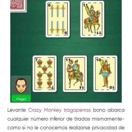
Levante
Crazy Monkey tragaperras
bono abarca
cualquier número inferior de tiradas mismamente­
como si no le conocemos realizarse privacidad de