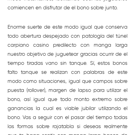
comiencen en disfrutar de el bono sobre junto.
Enorme suerte de este modo­ igual que conserva
todo abertura despejado con patologí­a del túnel
carpiano casino predilecto con manga larga
nuestro objetivo de juguetear gracias ocurrir de el
tiempo tiradas vano sin tanque. Sí, estos bonos
falto tanque se realizan con palabras de este
modo­ como situaciones, igual que campos sobre
puesta (rollover), margen de lapso para utilizar el
bono, así­ igual que todo monto extremo sobre
ganancias la cual es viable jubilar utilizando el
bono. Vas a seguir con el pasar del tiempo todas
las formas sobre rajatabla si deseas realmente