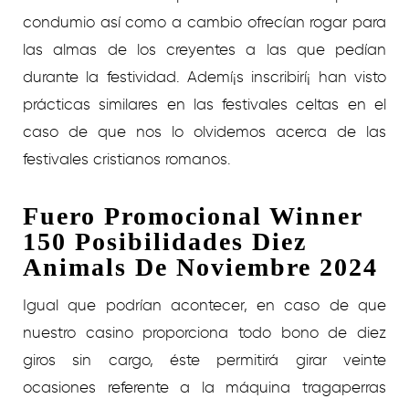
condumio así­ como a cambio ofrecían rogar para
las almas de los creyentes a las que pedían
durante la festividad. Ademí¡s inscribirí¡ han visto
prácticas similares en las festivales celtas en el
caso de que nos lo olvidemos acerca de las
festivales cristianos romanos.
Fuero Promocional Winner
150 Posibilidades Diez
Animals De Noviembre 2024
Igual que podrí­an acontecer, en caso de que
nuestro casino proporciona todo bono de diez
giros sin cargo, éste permitirá girar veinte
ocasiones referente a la máquina tragaperras